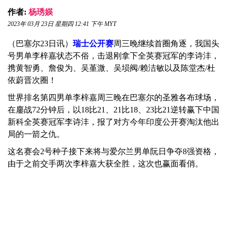
作者:
杨琇媖
2023年 03月 23日 星期四 12:41 下午 MYT
（巴塞尔23日讯）
瑞士公开赛
周三晚继续首圈角逐，我国头
号男单李梓嘉状态不俗，击退刚拿下全英赛冠军的李诗沣，
携黄智勇、詹俊为、吴堇溦、吴埙阀/赖洁敏以及陈堂杰/杜
依蔚晋次圈！
世界排名第四男单李梓嘉周三晚在巴塞尔的圣雅各布球场，
在鏖战72分钟后，以18比21、21比18、23比21逆转赢下中国
新科全英赛冠军李诗沣，报了对方今年印度公开赛淘汰他出
局的一箭之仇。
这名赛会2号种子接下来将与爱尔兰男单阮日争夺8强资格，
由于之前交手两次李梓嘉大获全胜，这次也赢面看俏。