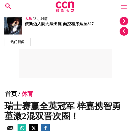
大马
/ 3 小时前
依斯迈入院无法出庭 面控程序延至827
热门新闻
首页
/
体育
瑞士赛赢全英冠军 梓嘉携智勇
堇溦2混双晋次圈！