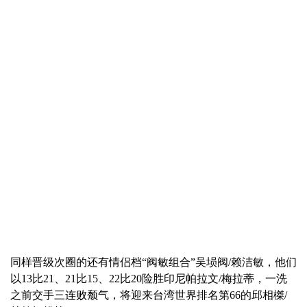
同样晋级次圈的还有情侣档“阀敏组合”吴埙阀/赖洁敏，他们
以13比21、21比15、22比20险胜印尼帕拉文/梅拉蒂，一洗
之前交手三连败颓气，将迎来台湾世界排名第66的邱相榤/