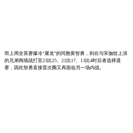
而上周全英赛爆冷“屠龙”的同胞黄智勇，则在与宋侞纹上演
的兄弟阋墙战打至23比25、21比17、13比4时后者选择退
赛，因此智勇直接晋次圈又再面临另一场内战。