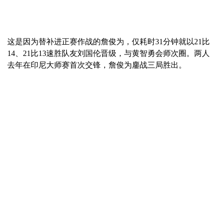
这是因为替补进正赛作战的詹俊为，仅耗时31分钟就以21比
14、21比13速胜队友刘国伦晋级，与黄智勇会师次圈。两人
去年在印尼大师赛首次交锋，詹俊为鏖战三局胜出。