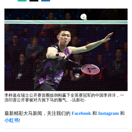
李梓嘉在瑞士公开赛首圈扳倒刚赢下全英赛冠军的中国李诗沣，一
洗印度公开赛被对方挑下马的颓气。-法新社-
最新精彩大马新闻，关注我们的
Facebook
和
Instagram
和
小红书
!