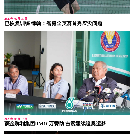
2023年 02月 27日
已恢复训练 综翰：智勇全英赛首秀应没问题
2023年 03月 13日
获金群利集团RM10万赞助 吉索娜续追奥运梦