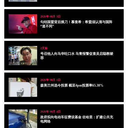
2026年 08月 3日
勾结国盟背后插刀！慕查希：希盟须认清与国阵
“道不同”
2天前
号召他人向马华吐口水 马青报警促查吴启聪教唆
罪
2026年 08月 1日
森美兰州选今投票 截至4pm投票率65.38%
2026年 08月 4日
政府拟向电动车征费设基金 佐哈里：扩建公共充
电网络