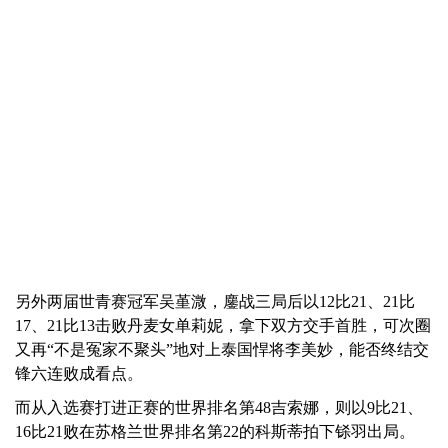
另外两届世青赛冠军吴堇溦，鏖战三局后以12比21、21比
17、21比13击败丹麦女单莉妮，拿下双方交手首胜，可次圈
又再“不是冤家不聚头”地对上泰国悍将李美妙，能否终结交
锋六连败成看点。
而从入选赛打进正赛的世界排名第48吉索娜，则以9比21、
16比21败在苏格兰世界排名第22的科斯蒂拍下铩羽出局。