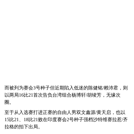
而被列为赛会3号种子但近期陷入低迷的陈健铭/赖沛君，则
以两局16比21首次告负台湾组合杨博轩/胡绫芳，无缘次
圈。
至于从入选赛打进正赛的自由人男双文鑫源/黄天启，也以
15比21、18比21败在印度赛会2号种子强档沙特维赛拉惹/齐
拉格的拍下出局。