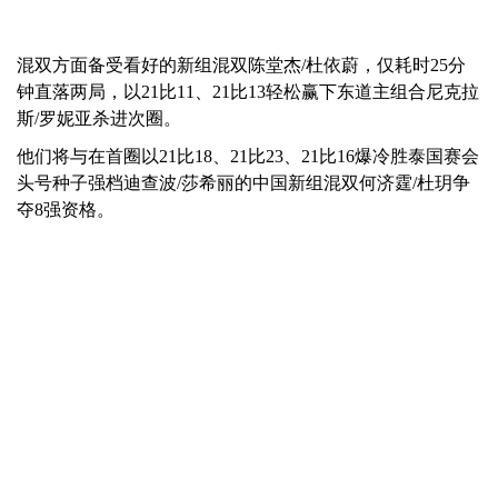
混双方面备受看好的新组混双陈堂杰/杜依蔚，仅耗时25分
钟直落两局，以21比11、21比13轻松赢下东道主组合尼克拉
斯/罗妮亚杀进次圈。
他们将与在首圈以21比18、21比23、21比16爆冷胜泰国赛会
头号种子强档迪查波/莎希丽的中国新组混双何济霆/杜玥争
夺8强资格。