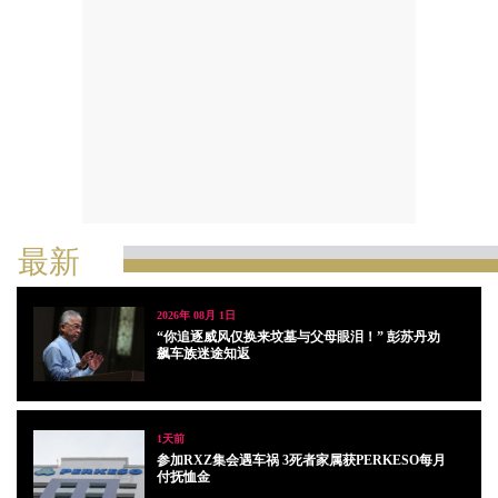
最新
2026年 08月 1日
“你追逐威风仅换来坟墓与父母眼泪！” 彭苏丹劝
飙车族迷途知返
1天前
参加RXZ集会遇车祸 3死者家属获PERKESO每月
付抚恤金