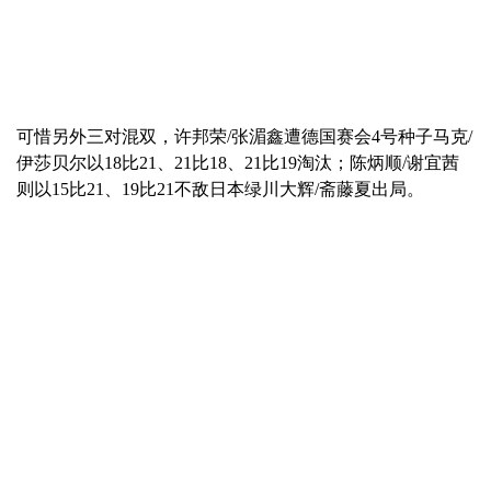
可惜另外三对混双，许邦荣/张湄鑫遭德国赛会4号种子马克/
伊莎贝尔以18比21、21比18、21比19淘汰；陈炳顺/谢宜茜
则以15比21、19比21不敌日本绿川大辉/斋藤夏出局。