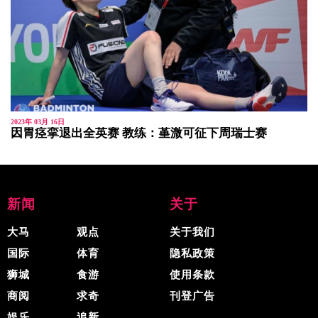
2023年 03月 16日
因胃痉挛退出全英赛 教练：堇溦可征下周瑞士赛
新闻
关于
大马
观点
关于我们
国际
体育
隐私政策
狮城
食游
使用条款
商阅
求奇
刊登广告
娱乐
追新