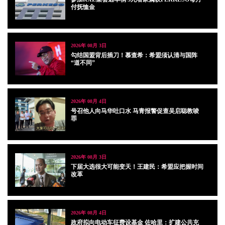
付抚恤金
2026年 08月 3日
勾结国盟背后插刀！慕查希：希盟须认清与国阵
“道不同”
2026年 08月 4日
号召他人向马华吐口水 马青报警促查吴启聪教唆
罪
2026年 08月 3日
下届大选很大可能变天！王建民：希盟应把握时间
改革
2026年 08月 4日
政府拟向电动车征费设基金 佐哈里：扩建公共充