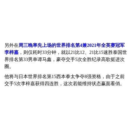
另外在
周三晚率先上场的世界排名第4兼2021年全英赛冠军
李梓嘉
，则仅耗时33分钟，就以21比12、21比15速胜泰国世
界排名第33男单谭马鑫，豪夺交手5次全胜纪录高歌挺进次
圈。
他将与日本世界排名第15西本拳太争夺8强资格，由于之前
交手5次李梓嘉获得四连胜，这次若能维持状态赢面看俏。