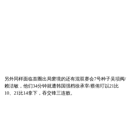
另外同样面临首圈出局窘境的还有混双赛会7号种子吴埙阀/
赖洁敏，他们34分钟就遭韩国强档徐承宰/蔡侑玎以21比
10、21比14拿下，吞交锋三连败。