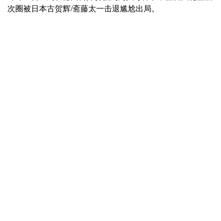
次圈被日本古贺辉/斋藤太一击退尴尬出局。