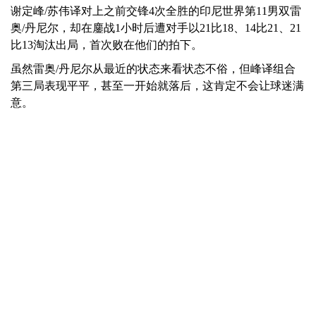
谢定峰/苏伟译对上之前交锋4次全胜的印尼世界第11男双雷
奥/丹尼尔，却在鏖战1小时后遭对手以21比18、14比21、21
比13淘汰出局，首次败在他们的拍下。
虽然雷奥/丹尼尔从最近的状态来看状态不俗，但峰译组合
第三局表现平平，甚至一开始就落后，这肯定不会让球迷满
意。