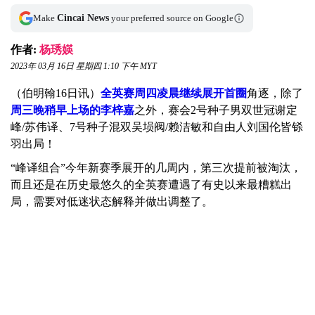
Make
Cincai News
your preferred source on Google
作者:
杨琇媖
2023年 03月 16日 星期四 1:10 下午 MYT
（伯明翰16日讯）
全英赛周四凌晨继续展开首圈
角逐，除了
周三晚稍早上场的李梓嘉
之外，赛会2号种子男双世冠谢定
峰/苏伟译、7号种子混双吴埙阀/赖洁敏和自由人刘国伦皆铩
羽出局！
“峰译组合”今年新赛季展开的几周内，第三次提前被淘汰，
而且还是在历史最悠久的全英赛遭遇了有史以来最糟糕出
局，需要对低迷状态解释并做出调整了。