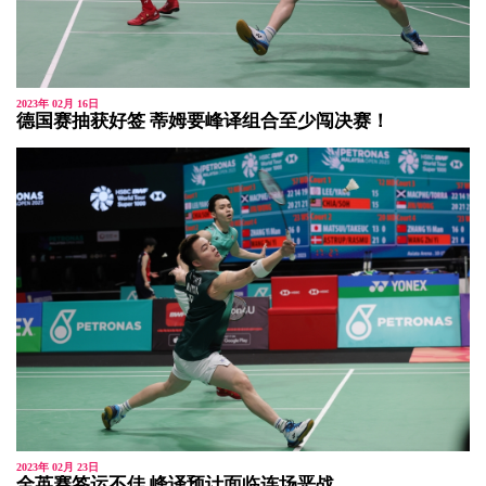
2023年 02月 16日
德国赛抽获好签 蒂姆要峰译组合至少闯决赛！
2023年 02月 23日
全英赛签运不佳 峰译预计面临连场恶战