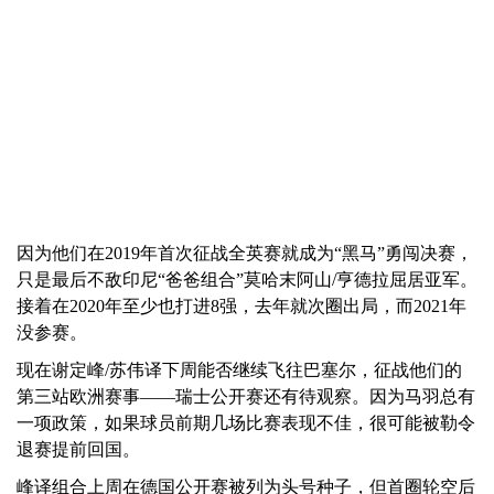
因为他们在2019年首次征战全英赛就成为“黑马”勇闯决赛，
只是最后不敌印尼“爸爸组合”莫哈末阿山/亨德拉屈居亚军。
接着在2020年至少也打进8强，去年就次圈出局，而2021年
没参赛。
现在谢定峰/苏伟译下周能否继续飞往巴塞尔，征战他们的
第三站欧洲赛事——瑞士公开赛还有待观察。因为马羽总有
一项政策，如果球员前期几场比赛表现不佳，很可能被勒令
退赛提前回国。
峰译组合上周在德国公开赛被列为头号种子，但首圈轮空后