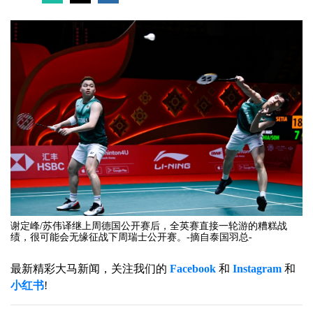
谢定峰/苏伟译继上周德国公开赛后，全英赛直接一轮游的糟糕战
绩，很可能会无缘征战下周瑞士公开赛。-摘自泰国羽总-
最新精彩大马新闻，关注我们的
Facebook
和
Instagram
和
小红书
!