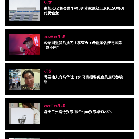
1天前
参加RXZ集会遇车祸 3死者家属获PERKESO每月
付抚恤金
2026年 08月 3日
勾结国盟背后插刀！慕查希：希盟须认清与国阵
“道不同”
2天前
号召他人向马华吐口水 马青报警促查吴启聪教唆
罪
2026年 08月 1日
森美兰州选今投票 截至4pm投票率65.38%