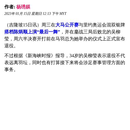
作者:
杨琇媖
2023年 01月 15日 星期日 12:13 下午 MYT
（吉隆坡15日讯）周三在
大马公开赛
与里约奥运会混双银牌
搭档陈炳顺上演“最后一舞”
，并在鏖战三局后败北的吴柳
莹，周六半决赛开打前在马羽总为她举办的仪式上正式宣布
退役。
不过根据《新海峡时报》报导，34岁的吴柳莹表示退役不代
表远离羽坛，同时也有打算接下来将会涉足赛事管理方面的
事务。