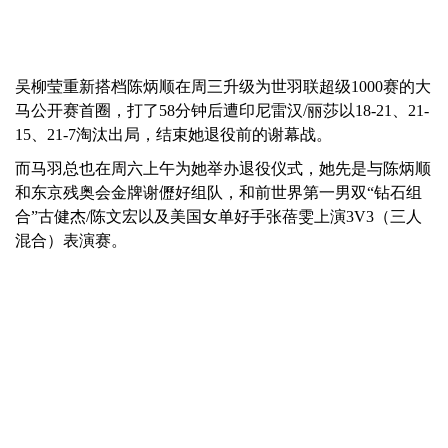
吴柳莹重新搭档陈炳顺在周三升级为世羽联超级1000赛的大
马公开赛首圈，打了58分钟后遭印尼雷汉/丽莎以18-21、21-
15、21-7淘汰出局，结束她退役前的谢幕战。
而马羽总也在周六上午为她举办退役仪式，她先是与陈炳顺
和东京残奥会金牌谢儮好组队，和前世界第一男双“钻石组
合”古健杰/陈文宏以及美国女单好手张蓓雯上演3V3（三人
混合）表演赛。