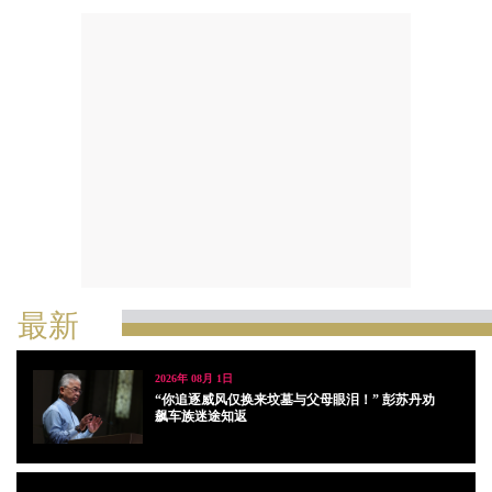
最新
2026年 08月 1日
“你追逐威风仅换来坟墓与父母眼泪！” 彭苏丹劝
飙车族迷途知返