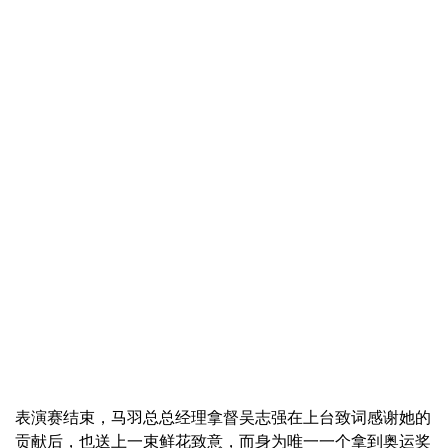
表演赛结束，马羽总总经理拿督吴志强在上台致词感谢她的
贡献后，也送上一束鲜花致意，而身为唯一一个拿到奥运奖