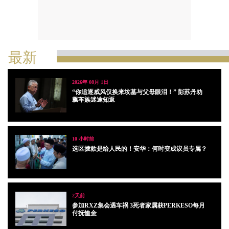
最新
2026年 08月 1日
“你追逐威风仅换来坟墓与父母眼泪！” 彭苏丹劝
飙车族迷途知返
10 小时前
选区拨款是给人民的！安华：何时变成议员专属？
2天前
参加RXZ集会遇车祸 3死者家属获PERKESO每月
付抚恤金