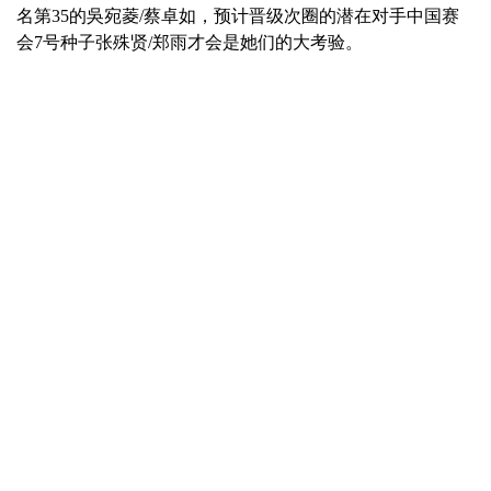
名第35的吳宛菱/蔡卓如，预计晋级次圈的潜在对手中国赛
会7号种子张殊贤/郑雨才会是她们的大考验。