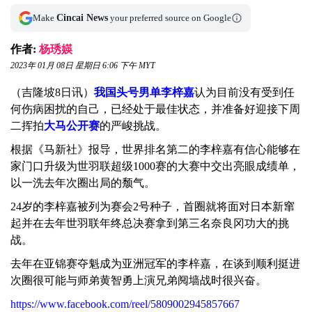
Make
Cincai News
your preferred source on Google
作者:
杨琇媖
2023年 01月 08日 星期日 6:06 下午 MYT
（吉隆坡8日讯）
我国头号男单李梓嘉
认为目前没有受到任
何伤病困扰的自己，已经处于最佳状态，并准备好迎接下周
二挥拍
大马公开赛
的严峻挑战。
根据《马新社》报导，世界排名第二的李梓嘉有信心能够在
家门口升级为世羽联超级1000赛的大赛中交出亮眼成绩单，
以一洗去年次圈出局的颓气。
24岁的李梓嘉被列为赛会2号种子，首圈就将面对日本新窜
起并在去年世羽联年终总决赛拿到第三名奈良冈功大的挑
战。
去年在亚锦赛夺魁成为亚洲冠军的李梓嘉，在谈到顺利挺进
次圈很可能与师弟黄智勇上演兄弟阋墙战时很兴奋。
https://www.facebook.com/reel/5809002945857667