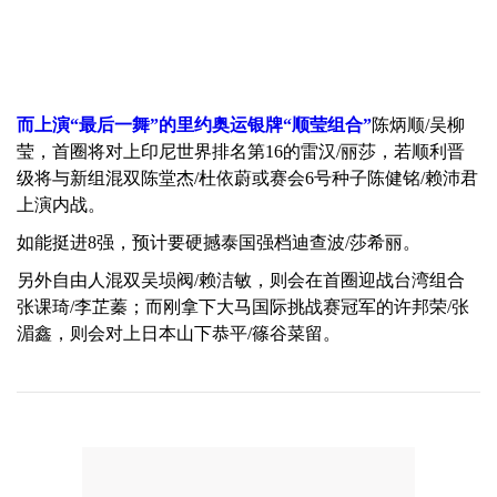
而上演“最后一舞”的里约奥运银牌“顺莹组合”
陈炳顺/吴柳
莹，首圈将对上印尼世界排名第16的雷汉/丽莎，若顺利晋
级将与新组混双陈堂杰/杜依蔚或赛会6号种子陈健铭/赖沛君
上演内战。
如能挺进8强，预计要硬撼泰国强档迪查波/莎希丽。
另外自由人混双吴埙阀/赖洁敏，则会在首圈迎战台湾组合
张课琦/李芷蓁；而刚拿下大马国际挑战赛冠军的许邦荣/张
湄鑫，则会对上日本山下恭平/篠谷菜留。