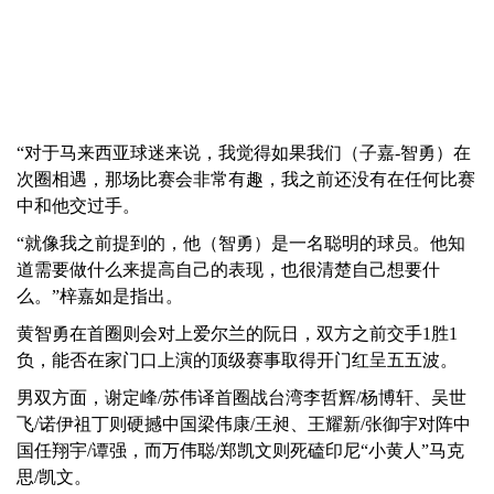
“对于马来西亚球迷来说，我觉得如果我们（子嘉-智勇）在
次圈相遇，那场比赛会非常有趣，我之前还没有在任何比赛
中和他交过手。
“就像我之前提到的，他（智勇）是一名聪明的球员。他知
道需要做什么来提高自己的表现，也很清楚自己想要什
么。”梓嘉如是指出。
黄智勇在首圈则会对上爱尔兰的阮日，双方之前交手1胜1
负，能否在家门口上演的顶级赛事取得开门红呈五五波。
男双方面，谢定峰/苏伟译首圈战台湾李哲辉/杨博轩、吴世
飞/诺伊祖丁则硬撼中国梁伟康/王昶、王耀新/张御宇对阵中
国任翔宇/谭强，而万伟聪/郑凯文则死磕印尼“小黄人”马克
思/凯文。