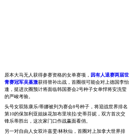
原本大马无人获得参赛资格的女单赛项，
因有人退赛两届世
青赛冠军吴堇溦
获得替补出战，首圈很可能会对上德国李怡
逢，挺进次圈预计将面临韩国赛会2号种子女单悍将安洗莹
的严峻考验。
头号女双陈康乐/蒂娜被列为赛会8号种子，将迎战世界排名
第10的保加利亚姐妹花加布里埃拉/史蒂芬妮，双方首次交
锋乐蒂胜出，这次家门口作战赢面看俏。
另一对自由人女双许嘉雯/林秋仙，首圈对上加拿大世界排