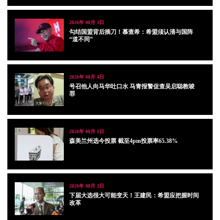
2026年 08月 3日
勾结国盟背后插刀！慕查希：希盟须认清与国阵
“道不同”
2026年 08月 4日
号召他人向马华吐口水 马青报警促查吴启聪教唆
罪
2026年 08月 1日
森美兰州选今投票 截至4pm投票率65.38%
2026年 08月 3日
下届大选很大可能变天！王建民：希盟应把握时间
改革