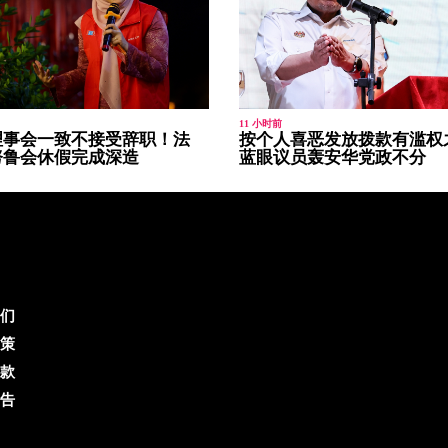
11 小时前
理事会一致不接受辞职！法
按个人喜恶发放拨款有滥权之
努鲁会休假完成深造
蓝眼议员轰安华党政不分
们
策
款
告