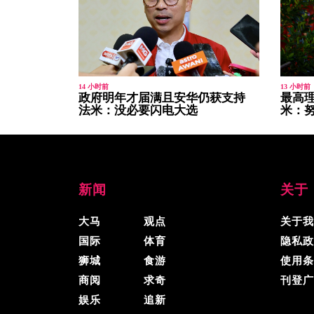
14 小时前
13 小时前
政府明年才届满且安华仍获支持
最高
法米：没必要闪电大选
米：
新闻
关于
大马
观点
关于我
国际
体育
隐私政
狮城
食游
使用条
商阅
求奇
刊登广
娱乐
追新