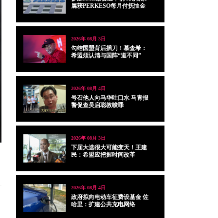
属获PERKESO每月付抚恤金
2026年 08月 3日
勾结国盟背后插刀！慕查希：
希盟须认清与国阵“道不同”
2026年 08月 4日
号召他人向马华吐口水 马青报
警促查吴启聪教唆罪
2026年 08月 3日
下届大选很大可能变天！王建
民：希盟应把握时间改革
2026年 08月 4日
政府拟向电动车征费设基金 佐
哈里：扩建公共充电网络