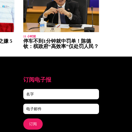
11 小时前
嫌 5
停车不到1分钟就中罚单！陈德
钦：槟政府“高效率”仅处罚人民？
订阅电子报
订阅