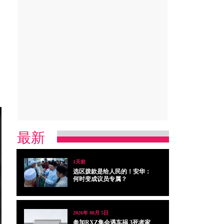
最新
1天前
选区拨款是给人民的！安华：
何时变成议员专属？
2026年 08月 5日
参加RXZ集会遇车祸 3死者家