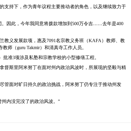
的支持下，作为青年议程主要推动者的角色，以及继续致力于
。因此，今年我同意将拨款增加到500万令吉……去年是400
兰教义发展款项，惠及7091名宗教义务班（KAFA）教师、教
清真寺教师（guru Takmir）和清真寺工作人员。
U）批准3项涉及私塾和宗教学校的小型修缮工程。
拿督斯里阿米努丁在面对州内政治风波时，所展现的坚毅与精
尽管面对旷日持久的政治挑战，阿米努丁仍专注于推动州发
对州内没完没了的政治风波。”