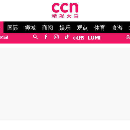
马
国际
狮城
商阅
娱乐
观点
体育
食游
Mail
关