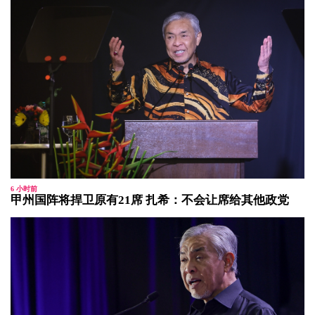
6 小时前
甲州国阵将捍卫原有21席 扎希：不会让席给其他政党