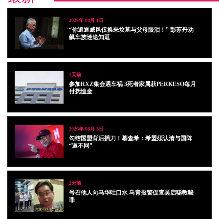
2026年 08月 1日
“你追逐威风仅换来坟墓与父母眼泪！” 彭苏丹劝
飙车族迷途知返
1天前
参加RXZ集会遇车祸 3死者家属获PERKESO每月
付抚恤金
2026年 08月 3日
勾结国盟背后插刀！慕查希：希盟须认清与国阵
“道不同”
2天前
号召他人向马华吐口水 马青报警促查吴启聪教唆
罪