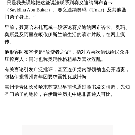
“只是我失误地把这些说法联系到赛义迪纳阿布峇卡
（Sayidina Abu Bakar）、赛义迪纳奥玛（Umar）及其他圣
门弟子身上。”
早前，聂莫哈末扎瓦威一段谈论赛义迪纳阿布峇卡、奥玛、
奥斯曼及阿里在皈依伊斯兰前生活的演讲片段，在网上疯
传。
他形容阿布峇卡是“放贷者之父”，指对方喜欢借钱给民众并
压榨穷人；同时也称奥玛性格粗暴及喜欢淫乱。
有关言论引发广泛批评，甚至连伊党内部领袖也公开谴责，
包括伊党雪州青年团要求聂扎瓦威忏悔。
雪州伊青团长莫哈末苏克里早前也通过脸书发文强调，先知
圣门弟子的地位，在伊斯兰历史中绝非普通人可比。