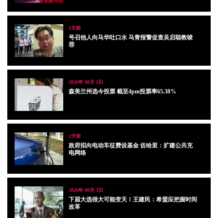
2天前
号召他人向马华吐口水 马青报警促查吴启聪教唆
罪
2026年 08月 1日
森美兰州选今投票 截至4pm投票率65.38%
2天前
政府拟向电动车征费设基金 佐哈里：扩建公共充
电网络
2026年 08月 3日
下届大选很大可能变天！王建民：希盟应把握时间
改革