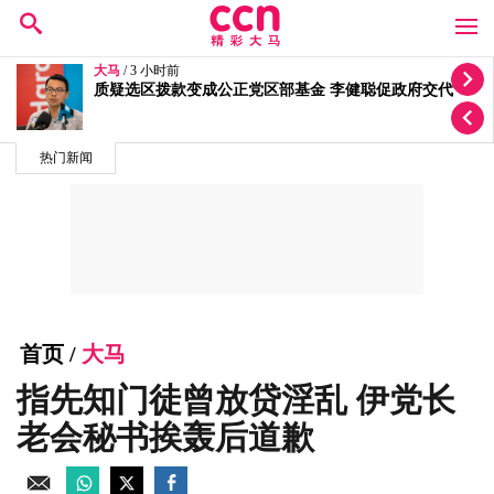
大马
/ 4 小时前
政府项目管理怠慢及问责不足 经济部长：纳税人资金
屡蒙损失
热门新闻
首页
/
大马
指先知门徒曾放贷淫乱 伊党长
老会秘书挨轰后道歉