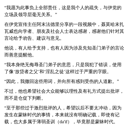
“我愿为此事负上全部责任，这是我个人的疏失，与伊党的
立场及领导层毫无关系。”
在伊党宣传主任阿末法德里分享的一段视频中，聂莫哈末扎
瓦威也向学者、朋友及社会人士表达感谢，感谢他们针对其
言论给予劝告、建议与意见。
他说，有人给予支持，也有人因为涉及先知圣门弟子的言论
而善意提醒他。
“我本身绝无侮辱圣门弟子的意思，只是我犯了错误，使用
了像‘放贷者之父’和‘淫乱之徒’这样过于严重的字眼。
“因此，我撤回这些用词，并向所有感到受伤的人道歉。”
不过，他也希望社会大众能够以理性及有礼方式提出批评，
而不是仓促下判断。
“至于那些过于激烈批评的人，希望以后不要太冲动，因为
发生在蒙昧时代的事情，本来就没有明确记载，即使有记
载，也大多属于薄弱圣训（da'if），毕竟那是蒙昧时代。