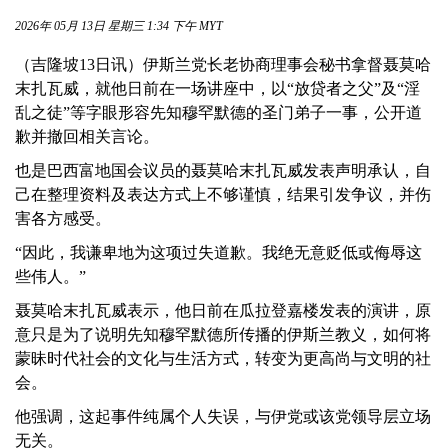
2026年 05月 13日 星期三 1:34 下午 MYT
（吉隆坡13日讯）伊斯兰党长老协商理事会秘书拿督聂莫哈
末扎瓦威，就他日前在一场讲座中，以“放贷者之父”及“淫
乱之徒”等字眼形容先知穆罕默德的圣门弟子一事，公开道
歉并撤回相关言论。
也是巴西富地国会议员的聂莫哈末扎瓦威发表声明承认，自
己在整理资料及表达方式上不够谨慎，结果引发争议，并伤
害各方感受。
“因此，我谦卑地为这项过失道歉。我绝无意贬低或侮辱这
些伟人。”
聂莫哈末扎瓦威表示，他日前在瓜拉登嘉楼发表的演讲，原
意只是为了说明先知穆罕默德所传播的伊斯兰教义，如何将
蒙昧时代社会的文化与生活方式，转变为更高尚与文明的社
会。
他强调，这起事件纯属个人失误，与伊党或该党领导层立场
无关。