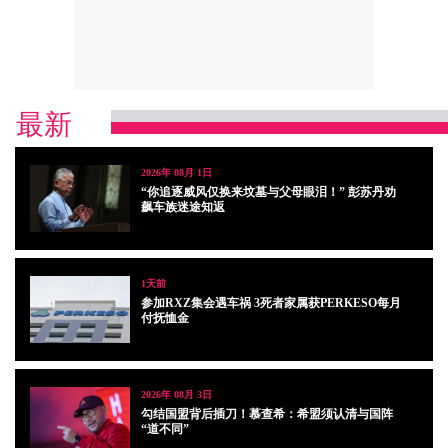
最新
2026年 08月 1日
“你追逐威风仅换来坟墓与父母眼泪！” 彭苏丹劝
飙车族迷途知返
1天前
参加RXZ集会遇车祸 3死者家属获PERKESO每月
付抚恤金
2026年 08月 3日
勾结国盟背后插刀！慕查希：希盟须认清与国阵
“道不同”