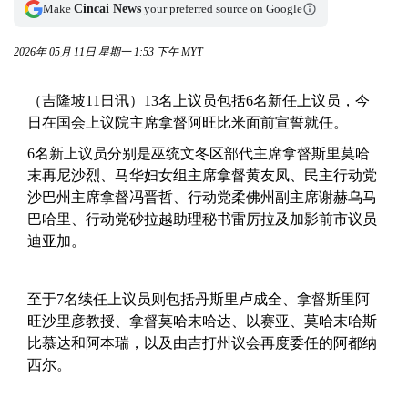
Make
Cincai News
your preferred source on Google
2026年 05月 11日 星期一 1:53 下午 MYT
（吉隆坡11日讯）13名上议员包括6名新任上议员，今
日在国会上议院主席拿督阿旺比米面前宣誓就任。
6名新上议员分别是巫统文冬区部代主席拿督斯里莫哈
末再尼沙烈、马华妇女组主席拿督黄友凤、民主行动党
沙巴州主席拿督冯晋哲、行动党柔佛州副主席谢赫乌马
巴哈里、行动党砂拉越助理秘书雷厉拉及加影前市议员
迪亚加。
至于7名续任上议员则包括丹斯里卢成全、拿督斯里阿
旺沙里彦教授、拿督莫哈末哈达、以赛亚、莫哈末哈斯
比慕达和阿本瑞，以及由吉打州议会再度委任的阿都纳
西尔。