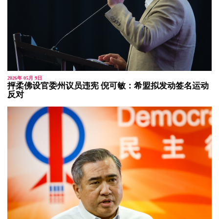
2026年 05月 9日
抨柔佛设官委州议员违宪 倪可敏：希盟拟发动签名运动
反对