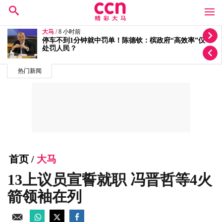
大马
/ 9 小时前
按个人喜恶发放拨款有滥权之嫌 5蓝眼议员轰安华党政
不分
热门新闻
首页
/
大马
13上议员宣誓就职 冯晋哲等4火
箭领袖在列