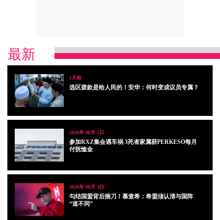
最新
1天前
选区拨款是给人民的！安华：何时变成议员专属？
2026年 08月 5日
参加RXZ集会遇车祸 3死者家属获PERKESO每月
付抚恤金
2026年 08月 3日
勾结国盟背后插刀！慕查希：希盟须认清与国阵
“道不同”