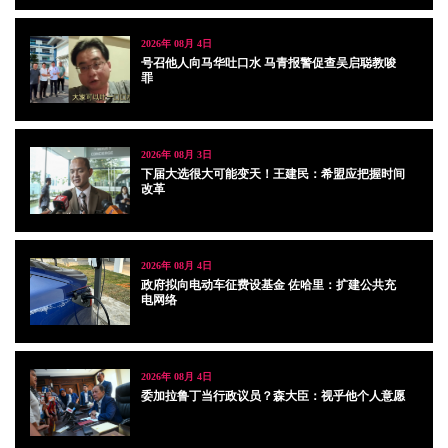
2026年 08月 4日
号召他人向马华吐口水 马青报警促查吴启聪教唆
罪
2026年 08月 3日
下届大选很大可能变天！王建民：希盟应把握时间
改革
2026年 08月 4日
政府拟向电动车征费设基金 佐哈里：扩建公共充
电网络
2026年 08月 4日
委加拉鲁丁当行政议员？森大臣：视乎他个人意愿