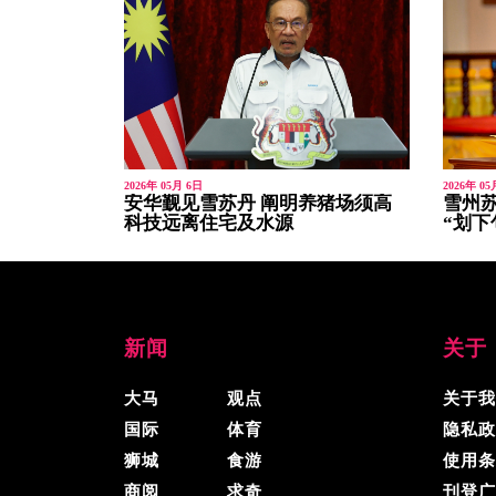
2026年 05月 6日
2026年 05
安华觐见雪苏丹 阐明养猪场须高
雪州苏
科技远离住宅及水源
“划下
新闻
关于
大马
观点
关于我
国际
体育
隐私政
狮城
食游
使用条
商阅
求奇
刊登广