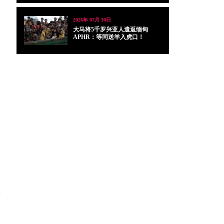
2026年 07月 30日
大马将5千罗兴亚人遣返缅甸
APHR：等同送羊入虎口！
养