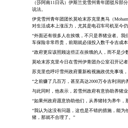
（莎阿南11日讯）伊斯兰党雪州青年团驳斥部
说法。
伊党雪州青年团团长莫哈末苏克里奥马（Mohame
对生活成本上涨压力，尤其是电召车司机至今仍
“外面还有很多人在挨饿，不只是养猪业者。我
车保险非常昂贵，前期就必须投入数千令吉成本
“政府更应该照顾这些正在挨饿的人，而不是少
莫哈末苏克里今日在雪州伊青团办公室召开记者
苏克里也呼吁雪州政府重新检视施政优先事项，
“之前赚了几百万，甚至高达2000万令吉利润
与此同时，他表示，若雪州政府有意协助养猪业
“如果州政府愿意协助他们，从养猪转为养牛，
“我认为这没有问题，这也是不错的措施，能为
猪，那就不合理了。”