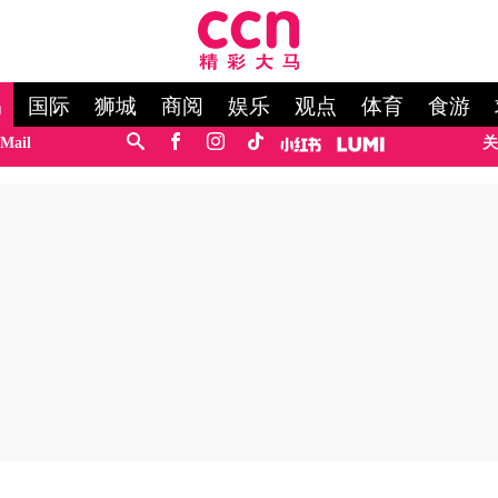
马
国际
狮城
商阅
娱乐
观点
体育
食游
Mail
关