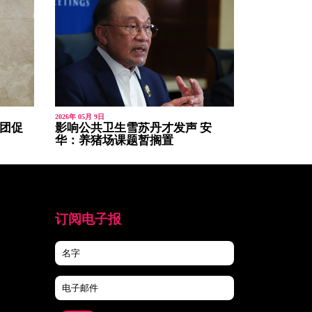
2026年 05月 9日
青团促
影响公共卫生雪苏丹才发声 安
华：养猪场课题暂搁置
订阅电子报