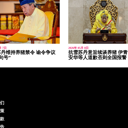
月 7日
2026年 05月 8日
丹维持养猪禁令 谕令争议
抗雪苏丹意旨续谈养猪 伊
句号”
安华等人道歉否则全国报警
们
策
款
告