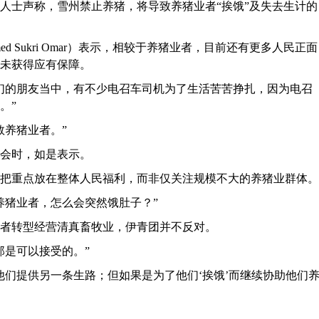
分人士声称，雪州禁止养猪，将导致养猪业者“挨饿”及失去生计的
d Sukri Omar）表示，相较于养猪业者，目前还有更多人民正面
未获得应有保障。
们的朋友当中，有不少电召车司机为了生活苦苦挣扎，因为电召
。”
数养猪业者。”
会时，如是表示。
把重点放在整体人民福利，而非仅关注规模不大的养猪业群体。
的养猪业者，怎么会突然饿肚子？”
者转型经营清真畜牧业，伊青团并不反对。
那是可以接受的。”
他们提供另一条生路；但如果是为了他们‘挨饿’而继续协助他们