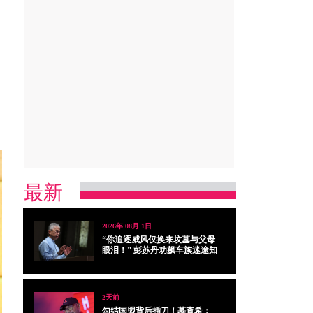
最新
2026年 08月 1日
“你追逐威风仅换来坟墓与父母
眼泪！” 彭苏丹劝飙车族迷途知
返
2天前
勾结国盟背后插刀！慕查希：