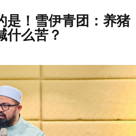
的是！雪伊青团：养猪
喊什么苦？