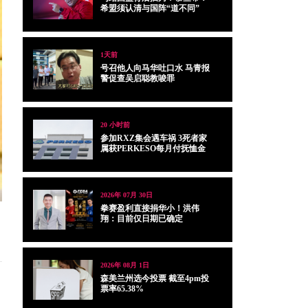
希盟须认清与国阵“道不同”
1天前
号召他人向马华吐口水 马青报
警促查吴启聪教唆罪
20 小时前
参加RXZ集会遇车祸 3死者家
属获PERKESO每月付抚恤金
2026年 07月 30日
拳赛盈利直接捐华小！洪伟
翔：目前仅日期已确定
2026年 08月 1日
森美兰州选今投票 截至4pm投
票率65.38%