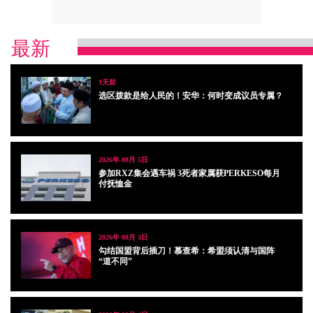
最新
1天前
选区拨款是给人民的！安华：何时变成议员专属？
2026年 08月 5日
参加RXZ集会遇车祸 3死者家属获PERKESO每月
付抚恤金
2026年 08月 3日
勾结国盟背后插刀！慕查希：希盟须认清与国阵
“道不同”