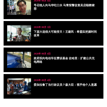
2026年 08月 4日
号召他人向马华吐口水 马青报警促查吴启聪教唆
罪
2026年 08月 3日
下届大选很大可能变天！王建民：希盟应把握时间
改革
2026年 08月 4日
政府拟向电动车征费设基金 佐哈里：扩建公共充
电网络
2026年 08月 4日
委加拉鲁丁当行政议员？森大臣：视乎他个人意愿