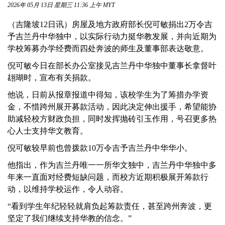
2026年 05月 13日 星期三 11:36 上午 MYT
（吉隆坡12日讯）房屋及地方政府部长倪可敏捐出2万令吉
予吉兰丹中华独中，以实际行动力挺华教发展，并向近期为
学校筹募办学经费而四处奔波的师生及董事部表达敬意。
倪可敏今日在部长办公室接见吉兰丹中华独中董事长拿督叶
翃瑚时，宣布有关捐款。
他说，日前从报章报道中得知，该校学生为了筹措办学资
金，不惜跨州展开募款活动，因此决定伸出援手，希望能协
助减轻校方财政负担，同时发挥抛砖引玉作用，号召更多热
心人士支持华文教育。
倪可敏较早前也曾拨款10万令吉予吉兰丹中华华小。
他指出，作为吉兰丹唯一一所华文独中，吉兰丹中华独中多
年来一直面对经费短缺问题，而校方近期积极展开筹款行
动，以维持学校运作，令人动容。
“看到学生年纪轻轻就肩负起筹款责任，甚至跨州奔波，更
坚定了我们继续支持华教的信念。”