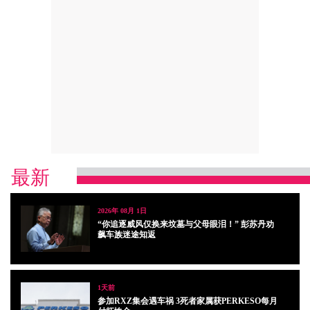
最新
2026年 08月 1日
“你追逐威风仅换来坟墓与父母眼泪！” 彭苏丹劝
飙车族迷途知返
1天前
参加RXZ集会遇车祸 3死者家属获PERKESO每月