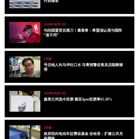
付抚恤金
2026年 08月 3日
勾结国盟背后插刀！慕查希：希盟须认清与国阵
“道不同”
2天前
号召他人向马华吐口水 马青报警促查吴启聪教唆
罪
2026年 08月 1日
森美兰州选今投票 截至4pm投票率65.38%
2天前
政府拟向电动车征费设基金 佐哈里：扩建公共充
电网络