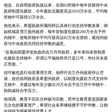
他说，自昌明政府执政以来，全国63所独中每年皆获得中央
政府制度化拨款，今年拨款总额更高达2016万令吉，平均每
所独中可获得32万令吉。
他也表示，希盟执政州属同样以具体行动支持华教发展，例
如槟城及雪兰莪州政府，每年皆制度化拨款200万令吉予州
内独中，使每所独中平均可获高达82万令吉资助，展现州政
府与中央政府共同扶持华教的诚意。
“反观由国盟伊党执政的吉兰丹州政府，多年来却未曾制度
化拨款支持独中，所谓公平施政终究只是口号，华社并未真
正受惠。”
倪可敏也是行动党署理主席。他呼吁吉兰丹州政府停止空
谈，效仿昌明政府及希盟州政府，以制度化拨款方式支持华
文独中，并建议每年至少拨出20万令吉予吉兰丹中华独中，
协助减轻办学压力。
他强调，教育不应区分种族与宗教，而华文教育更是国家多
元文化的重要资产，希望社会各界继续携手守护华教，让独
中持续为国家栽培优秀人才。