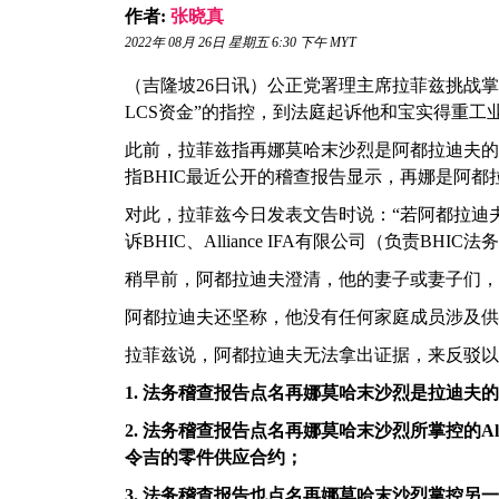
作者:
张晓真
2022年 08月 26日 星期五 6:30 下午 MYT
（吉隆坡26日讯）公正党署理主席拉菲兹挑战
LCS资金”的指控，到法庭起诉他和宝实得重工业
此前，拉菲兹指再娜莫哈末沙烈是阿都拉迪夫的
指BHIC最近公开的稽查报告显示，再娜是阿
对此，拉菲兹今日发表文告时说：“若阿都拉迪
诉BHIC、Alliance IFA有限公司（负责BH
稍早前，阿都拉迪夫澄清，他的妻子或妻子们，
阿都拉迪夫还坚称，他没有任何家庭成员涉及供
拉菲兹说，阿都拉迪夫无法拿出证据，来反驳以
1. 法务稽查报告点名再娜莫哈末沙烈是拉迪夫
2. 法务稽查报告点名再娜莫哈末沙烈所掌控的Aliz
令吉的零件供应合约；
3. 法务稽查报告也点名再娜莫哈末沙烈掌控另一家