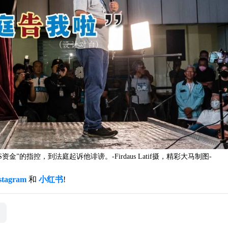
的指控，到法庭起诉他诽谤。-Firdaus Latif摄，精彩大马制图-
stagram
和
小红书
!