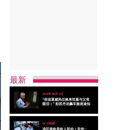
最新
2026年 08月 1日
“你追逐威风仅换来坟墓与父母
眼泪！” 彭苏丹劝飙车族迷途知
返
10 小时前
选区拨款是给人民的！安华：