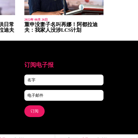
2022年 08月 26日
供日常
重申没妻子名叫再娜！阿都拉迪
拉迪夫
夫：我家人没涉LCS计划
订阅电子报
订阅