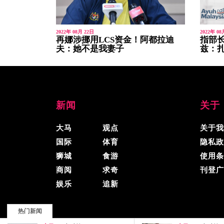
2022年 08月 22日
2022年 08
再娜涉挪用LCS资金！阿都拉迪
指部长
夫：她不是我妻子
兹：
新闻
关于
大马
观点
关于我
国际
体育
隐私政
狮城
食游
使用条
商阅
求奇
刊登广
娱乐
追新
热门新闻