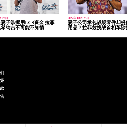
月 22日
2022年 08月 25日
妻子涉挪用LCS资金 拉菲
妻子公司承包战舰零件却提
扎希纳吉不可能不知情
用品？拉菲兹挑战首相革除
们
策
款
告