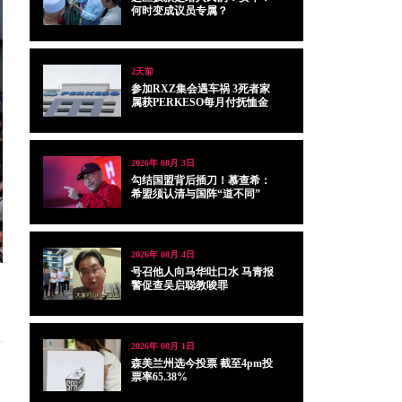
何时变成议员专属？
2天前
参加RXZ集会遇车祸 3死者家
属获PERKESO每月付抚恤金
2026年 08月 3日
勾结国盟背后插刀！慕查希：
希盟须认清与国阵“道不同”
2026年 08月 4日
号召他人向马华吐口水 马青报
警促查吴启聪教唆罪
2026年 08月 1日
森美兰州选今投票 截至4pm投
票率65.38%