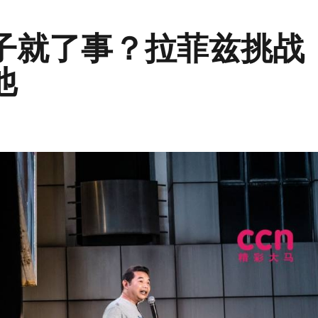
子就了事？拉菲兹挑战
他