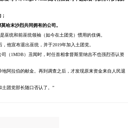
的；
夫及再娜莫哈末沙烈共同拥有的公司。
是巫统和前巫统领袖（如今在土团党）惯用的伎俩。
选后，他宣布退出巫统，并于2019年加入土团党。
公司（1MDB）丑闻时，时任首相拿督斯里纳吉不也强烈否认资
沙地阿拉伯的献金。再到调查之后，才发现原来资金来自人民退
和土团党部长随口否认了。”