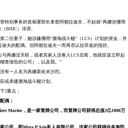
掌管特别事务的首相署部长拿督阿都拉迪夫，不妨就“再娜涉挪用
（BHIC）诽谤。
第二任妻子，她涉嫌挪用“濒海战斗舰”（LCS）计划的资金，并
都拉迪夫的配偶。但阿都拉迪夫一而再否认拉菲兹的指控。
夫与再娜没关联，或者其家人没卷入LCS丑闻，他就应该立即起
IC法务稽查报告的公司），以及我。”
没有一人名为再娜莫哈末沙烈。
应或承建濒海战斗舰计划。
下5重点：
的配偶；
es Marine，是一家冒牌公司，而冒牌公司获得总值2亿1000万
公司，即Mega P Asia私人有限公司，这家公司获得许多海防