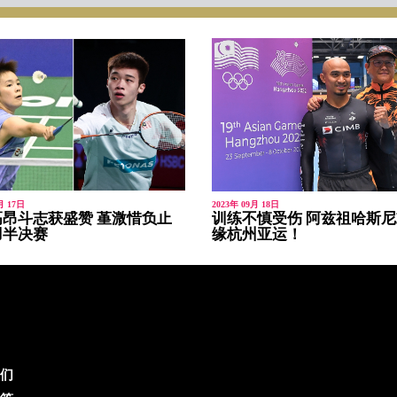
月 17日
2023年 09月 18日
昂斗志获盛赞 堇溦惜负止
训练不慎受伤 阿兹祖哈斯
羽半决赛
缘杭州亚运！
们