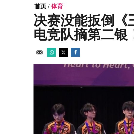
首页
/
体育
决赛没能扳倒《
电竞队摘第二银