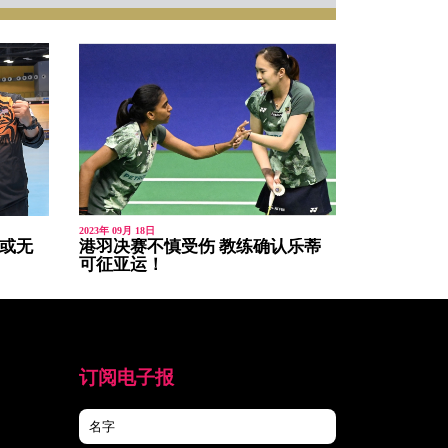
2023年 09月 18日
尼或无
港羽决赛不慎受伤 教练确认乐蒂
可征亚运！
订阅电子报