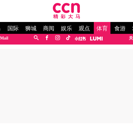
马
国际
狮城
商阅
娱乐
观点
体育
食游
Mail
关