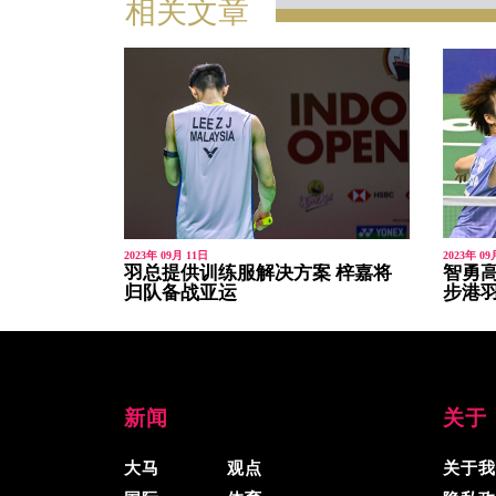
相关文章
2023年 09月 11日
2023年 09
羽总提供训练服解决方案 梓嘉将
智勇高
归队备战亚运
步港
新闻
关于
大马
观点
关于我