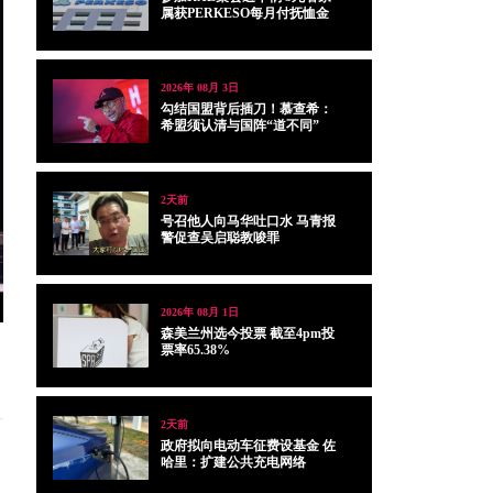
属获PERKESO每月付抚恤金
2026年 08月 3日
勾结国盟背后插刀！慕查希：
希盟须认清与国阵“道不同”
2天前
号召他人向马华吐口水 马青报
警促查吴启聪教唆罪
2026年 08月 1日
森美兰州选今投票 截至4pm投
票率65.38%
2天前
政府拟向电动车征费设基金 佐
哈里：扩建公共充电网络