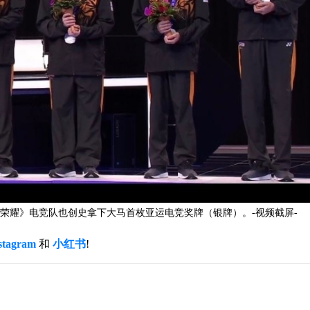
荣耀》电竞队也创史拿下大马首枚亚运电竞奖牌（银牌）。-视频截屏-
stagram
和
小红书
!