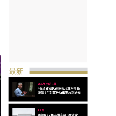
最新
2026年 08月 1日
“你追逐威风仅换来坟墓与父母
眼泪！” 彭苏丹劝飙车族迷途知
返
1天前
参加RXZ集会遇车祸 3死者家