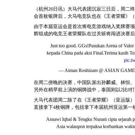
（杭州26日讯）大马代表团沉寂三日后，周二
会首枚银牌后，大马电竞队也在《王者荣耀》（
由于本届亚运会是首次将电竞游戏纳入奖牌赛项
辉组成的电竞王者荣耀队在过关斩将闯进决赛后
Just too good. GGs!Pasukan Arena of Valo
kepada China pada aksi Final.Terima kasih T
pic.t
— Aiman Roshizam @ ASIAN GAME
在周二傍晚的决赛，中国队派出孙麟威、林恒、
另外在稍早前上演的铜牌战中，泰国则以2比0
大马代表团周二除了在《王者荣耀》（亚运版）
直接拿下4枚铜牌，包括拿下本届杭州亚运第一
Asnawi Iqbal & Tengku Nurani cipta sejarah 
Asia walaupon terpaksa korbankan wakt