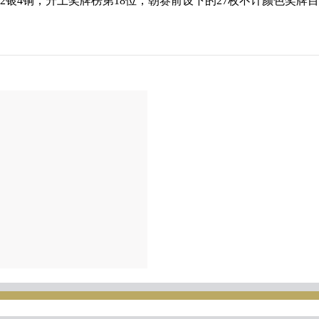
银4铜，升上奖牌榜第18位，朝赛前设下的27枚不计颜色奖牌目