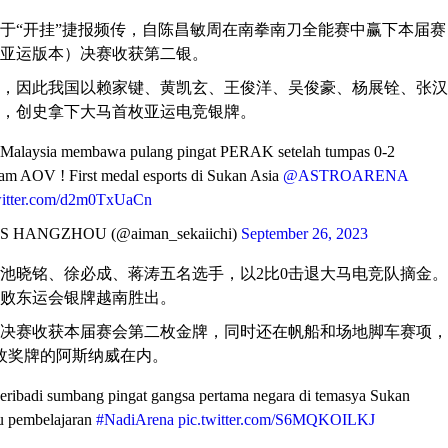
终于“开挂”捷报频传，自陈昌敏周在南拳南刀全能赛中赢下本届赛
亚运版本）决赛收获第二银。
，因此我国以赖家键、黄凯玄、王俊洋、吴俊豪、杨展铨、张汉
，创史拿下大马首枚亚运电竞银牌。
r Malaysia membawa pulang pingat PERAK setelah tumpas 0-2
eam AOV ! First medal esports di Sukan Asia
@ASTROARENA
witter.com/d2m0TxUaCn
S HANGZHOU (@aiman_sekaiichi)
September 26, 2023
池晓铭、徐必成、蒋涛五名选手，以2比0击退大马电竞队摘金。
打败东运会银牌越南胜出。
决赛收获本届赛会第二枚金牌，同时还在帆船和场地脚车赛项，
枚奖牌的阿斯纳威在内。
peribadi sumbang pingat gangsa pertama negara di temasya Sukan
u pembelajaran
#NadiArena
pic.twitter.com/S6MQKOILKJ