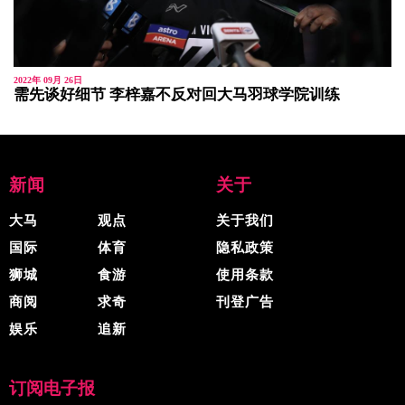
2022年 09月 26日
需先谈好细节 李梓嘉不反对回大马羽球学院训练
新闻
关于
大马
观点
关于我们
国际
体育
隐私政策
狮城
食游
使用条款
商阅
求奇
刊登广告
娱乐
追新
订阅电子报