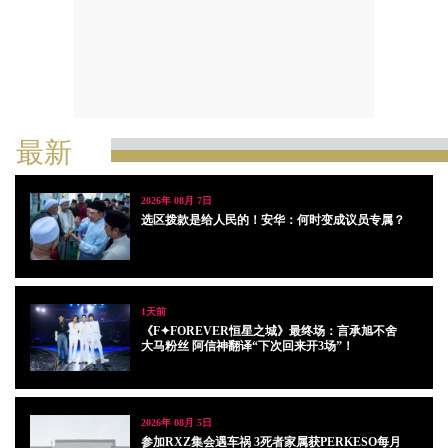
最新
2026年 08月 7日
选区拨款是给人民的！安华：何时变成议员专属？
1天前
《F✦FOREVER恒星之城》最终场：言承旭不舍
大马粉丝 阿信神翻译“下次回来开3场”！
2026年 08月 5日
参加RXZ集会遇车祸 3死者家属获PERKESO每月