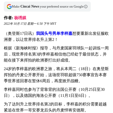
Make
Cincai News
your preferred source on Google
作者:
杨琇媖
2022年 10月 17日 星期一 6:50 下午 MYT
（奥登斯17日讯）
我国头号男单李梓嘉
想要重新出发征服欧
洲赛，以让世界排名升上第2！
根据《新海峡时报》报导，与丹麦国家羽球队一起训练一周
后，现世界排名第3的李梓嘉相信他已经处于最佳状态，并
能在接下来挥拍的欧洲赛打出好成绩。
24岁的李梓嘉的欧洲赛之旅，将从本周二（18日）在奥登斯
挥拍的丹麦公开赛开始，这场世羽联超级750赛事宣告本赛
季世界巡回赛在暂休6周后，再度掀开战幔。
李梓嘉同时也参与了背靠背的法国公开赛（10月25日至30
日），以及德国的海洛公开赛（11月1日至6日）。
为了达到升上世界排名第2的目标，李梓嘉的积分需要超越
紧追在世界一哥安赛龙后头的丹麦悍将安德斯。