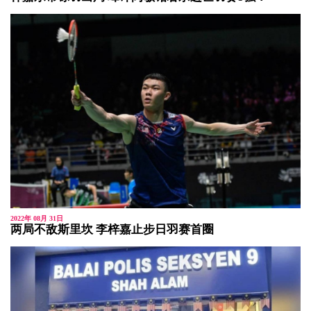
2022年 08月 31日
两局不敌斯里坎 李梓嘉止步日羽赛首圈