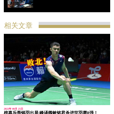
相关文章
2022年 08月 25日
梓嘉乐蒂铩羽出局 峰译阀敏铭君杀进世羽赛8强！