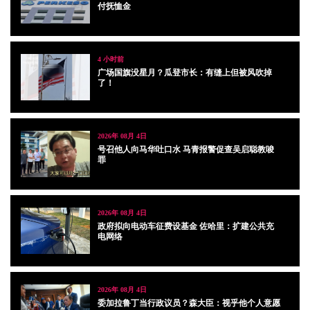
付抚恤金
4 小时前
广场国旗没星月？瓜登市长：有缝上但被风吹掉
了！
2026年 08月 4日
号召他人向马华吐口水 马青报警促查吴启聪教唆
罪
2026年 08月 4日
政府拟向电动车征费设基金 佐哈里：扩建公共充
电网络
2026年 08月 4日
委加拉鲁丁当行政议员？森大臣：视乎他个人意愿