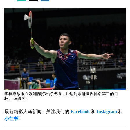
李梓嘉放眼在欧洲赛打出好成绩，并达到杀进世界排名第二的目
标。-马新社-
最新精彩大马新闻，关注我们的
Facebook
和
Instagram
和
小红书
!