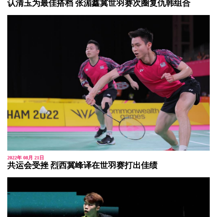
认清玉为最佳搭档 张湄鑫冀世羽赛次圈复仇韩组合
2022年 08月 21日
共运会受挫 烈西冀峰译在世羽赛打出佳绩