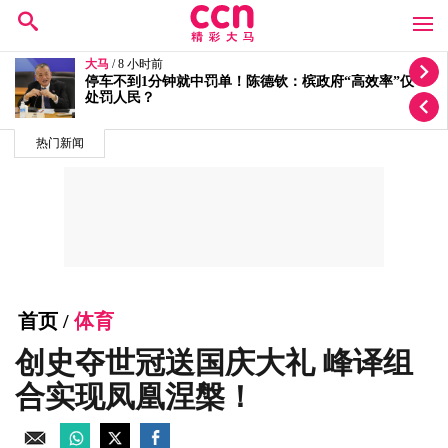
大马
/ 9 小时前
按个人喜恶发放拨款有滥权之嫌 5蓝眼议员轰安华党政
不分
热门新闻
首页
/
体育
创史夺世冠送国庆大礼 峰译组
合实现凤凰涅槃！