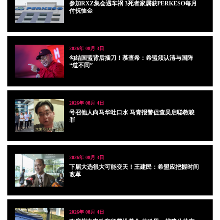
参加RXZ集会遇车祸 3死者家属获PERKESO每月
付抚恤金
2026年 08月 3日
勾结国盟背后插刀！慕查希：希盟须认清与国阵
“道不同”
2026年 08月 4日
号召他人向马华吐口水 马青报警促查吴启聪教唆
罪
2026年 08月 3日
下届大选很大可能变天！王建民：希盟应把握时间
改革
2026年 08月 4日