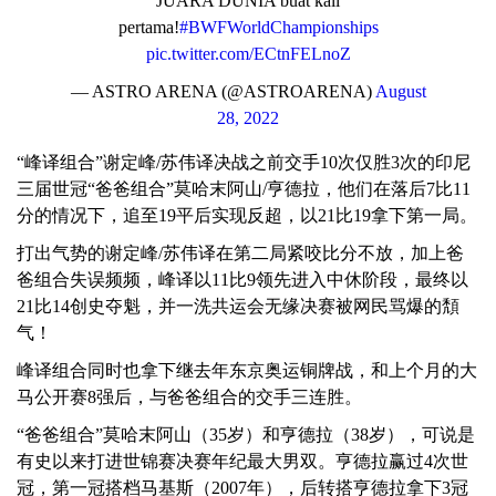
JUARA DUNIA buat kali
pertama!
#BWFWorldChampionships
pic.twitter.com/ECtnFELnoZ
— ASTRO ARENA (@ASTROARENA)
August
28, 2022
“峰译组合”谢定峰/苏伟译决战之前交手10次仅胜3次的印尼
三届世冠“爸爸组合”莫哈末阿山/亨德拉，他们在落后7比11
分的情况下，追至19平后实现反超，以21比19拿下第一局。
打出气势的谢定峰/苏伟译在第二局紧咬比分不放，加上爸
爸组合失误频频，峰译以11比9领先进入中休阶段，最终以
21比14创史夺魁，并一洗共运会无缘决赛被网民骂爆的頽
气！
峰译组合同时也拿下继去年东京奥运铜牌战，和上个月的大
马公开赛8强后，与爸爸组合的交手三连胜。
“爸爸组合”莫哈末阿山（35岁）和亨德拉（38岁），可说是
有史以来打进世锦赛决赛年纪最大男双。亨德拉赢过4次世
冠，第一冠搭档马基斯（2007年），后转搭亨德拉拿下3冠