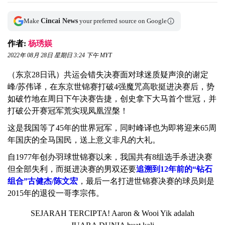
Make
Cincai News
your preferred source on Google
作者:
杨琇媖
2022年 08月 28日 星期日 3:24 下午 MYT
（东京28日讯）共运会错失决赛面对球迷质疑声浪的谢定
峰/苏伟译，在东京世锦赛打破4强魔咒高歌挺进决赛后，势
如破竹地在周日下午决赛告捷，创史拿下大马首个世冠，并
打破公开赛冠军荒实现凤凰涅槃！
这是我国等了45年的世界冠军，同时峰译也为即将迎来65周
年国庆的全马国民，送上意义非凡的大礼。
自1977年创办羽球世锦赛以来，我国共有8组选手杀进决赛
但全部失利，而挺进决赛的男双还要
追溯到12年前的“钻石
组合”古健杰/陈文宏
，最后一名打进世锦赛决赛的球员则是
2015年的退役一哥李宗伟。
SEJARAH TERCIPTA! Aaron & Wooi Yik adalah