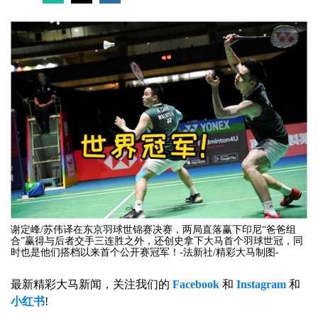
谢定峰/苏伟译在东京羽球世锦赛决赛，两局直落赢下印尼“爸爸组
合”赢得与后者交手三连胜之外，还创史拿下大马首个羽球世冠，同
时也是他们搭档以来首个公开赛冠军！-法新社/精彩大马制图-
最新精彩大马新闻，关注我们的
Facebook
和
Instagram
和
小红书
!