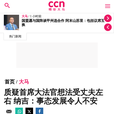
大马
/ 3 小时前
哈迪说法被打脸 阿末山苏里：土团党仍是国盟成员
热门新闻
首页
/
大马
质疑首席大法官想法受丈夫左
右 纳吉：事态发展令人不安