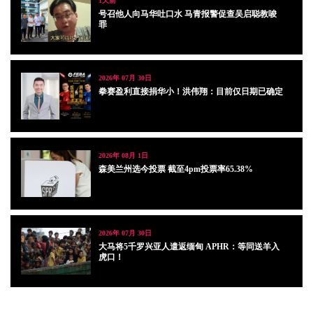
1天前
号召他人向马华吐口水 马青报警促查吴启聪教唆
罪
2026年 07月 30日
拳赛盈利直接捐华小！洪伟翔：目前仅日期已确定
2026年 08月 1日
森美兰州选今投票 截至4pm投票率65.38%
2026年 07月 30日
大马将5千罗兴亚人遣返缅甸 APHR：等同送羊入
虎口！