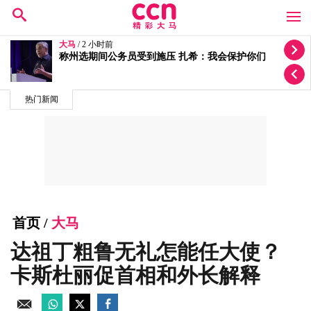
大马
/ 4 小时前
甲州国阵将捍卫原有21席 扎希：不会让席给其他政党
热门新闻
首页
/
大马
达祖丁粗鲁无礼怎能任大使？
卡斯杜丽促首相和外长解释