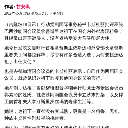
作者:
甘安琪
2022年 05月 18日 星期三 2:10 下午 MYT
（吉隆坡18日讯）行动党副国际事务秘书卡斯杜丽批评巫统
巴西沙叻国会议员拿督斯里达祖丁在国会内外都表现粗鲁，
且经常出言不逊辱人，没有资格受委大马驻印尼大使。
她今日发表文告呼吁首相拿督斯里依斯迈和外交部长拿督斯
里赛夫丁阿都拉解释，尽管有许多合适人选，为何要挑选达
祖丁出任大使？
也是峇都加湾国会议员的卡斯杜丽表示，自己作为两届国会
议员，就曾见识达祖丁欺凌其他国会议员的言行。
她举例，达祖丁曾以秽语谐音字嘲弄行动党士布爹国会议员
郭素沁的姓氏、挑战莎阿南国会议员卡立沙末打架，以及捍
卫前首相夫人拿汀斯里罗丝玛的奢侈生活等。
她说，达祖丁一直都没有变成熟，更像是一名粗鲁、无礼、
种族主义且性别歧视的挑衅者。
她认为，我国一定有更好的人选出任大马驻印尼大使。