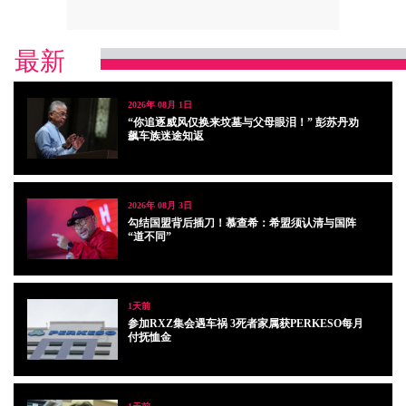
最新
2026年 08月 1日
“你追逐威风仅换来坟墓与父母眼泪！” 彭苏丹劝
飙车族迷途知返
2026年 08月 3日
勾结国盟背后插刀！慕查希：希盟须认清与国阵
“道不同”
1天前
参加RXZ集会遇车祸 3死者家属获PERKESO每月
付抚恤金