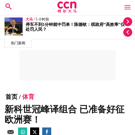
大马
/ 5 小时前
按个人喜恶发放拨款有滥权之嫌 5蓝眼议员轰安华党政
不分
热门新闻
首页
/
体育
新科世冠峰译组合 已准备好征
欧洲赛！