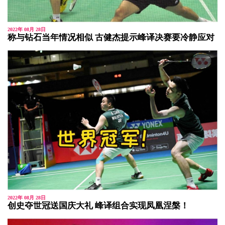
2022年 08月 28日
称与钻石当年情况相似 古健杰提示峰译决赛要冷静应对
2022年 08月 28日
创史夺世冠送国庆大礼 峰译组合实现凤凰涅槃！