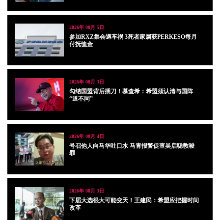
2026年 08月 5日
参加RXZ集会遇车祸 3死者家属获PERKESO每月
付抚恤金
2026年 08月 3日
勾结国盟背后插刀！慕查希：希盟须认清与国阵
“道不同”
2026年 08月 4日
号召他人向马华吐口水 马青报警促查吴启聪教唆
罪
2026年 08月 3日
下届大选很大可能变天！王建民：希盟应把握时间
改革