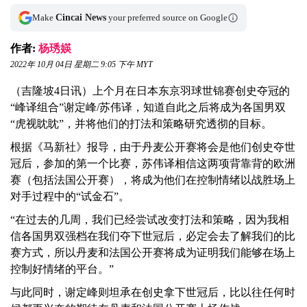
Make
Cincai News
your preferred source on Google
作者:
杨琇媖
2022年 10月 04日 星期二 9:05 下午 MYT
（吉隆坡4日讯）上个月在日本东京羽球世锦赛创史夺冠的
“峰译组合”谢定峰/苏伟译，知道自此之后将成为各国男双
“虎视眈眈”，并将他们的打法和策略研究透彻的目标。
根据《马新社》报导，由于丹麦公开赛将会是他们创史夺世
冠后，参加的第一个比赛，苏伟译相信这两项背靠背的欧洲
赛（包括法国公开赛），将成为他们在控制情绪以战胜场上
对手过程中的“试金石”。
“在过去的几周，我们已经尝试改变打法和策略，因为我相
信各国男双强档在我们夺下世冠后，必定会去了解我们的比
赛方式，所以丹麦和法国公开赛将成为证明我们能够在场上
控制好情绪的平台。”
与此同时，谢定峰则坦承在创史拿下世冠后，比以往任何时