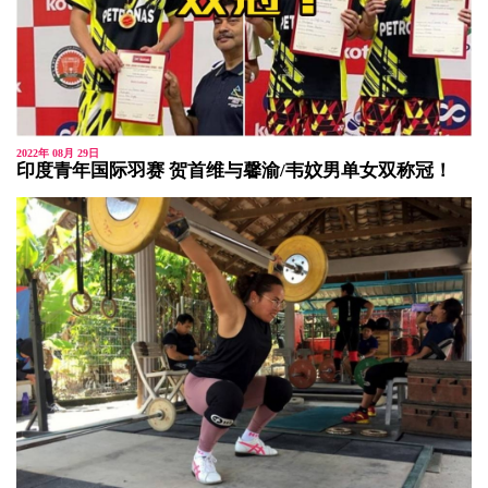
2022年 08月 29日
印度青年国际羽赛 贺首维与馨渝/韦妏男单女双称冠！