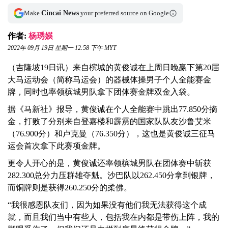
Make
Cincai News
your preferred source on Google
作者:
杨琇媖
2022年 09月 19日 星期一 12:58 下午 MYT
（吉隆坡19日讯）来自槟城的黄俊诚在上周日晚赢下第20届
大马运动会（简称马运会）的器械体操男子个人全能赛金
牌，同时也率领槟城男队拿下团体赛金牌双金入袋。
据《马新社》报导，黄俊诚在个人全能赛中跳出77.850分摘
金，打败了分别来自登嘉楼和霹雳的国家队队友沙鲁艾米
（76.900分）和卢克曼（76.350分），这也是黄俊诚三征马
运会首次拿下此赛项金牌。
更令人开心的是，黄俊诚还率领槟城男队在团体赛中斩获
282.300总分力压群雄夺魁。沙巴队以262.450分拿到银牌，
而铜牌则是获得260.250分的柔佛。
“我很感恩队友们，因为如果没有他们我无法获得这个成
就，而且我们当中有些人，包括我在内都是带伤上阵，我的