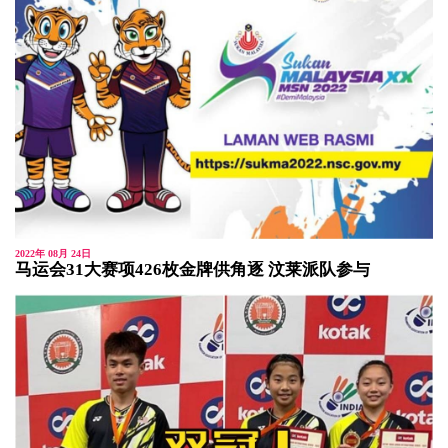
2022年 08月 24日
马运会31大赛项426枚金牌供角逐 汶莱派队参与