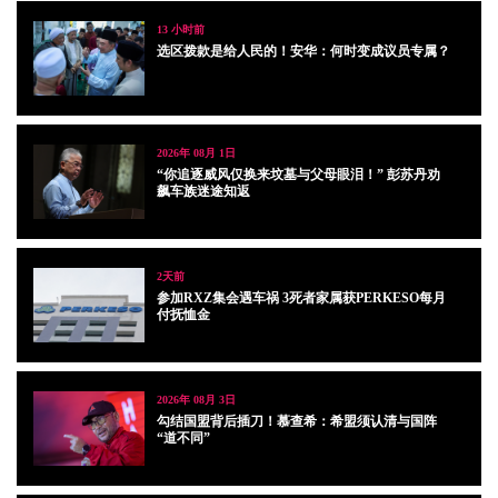
13 小时前
选区拨款是给人民的！安华：何时变成议员专属？
2026年 08月 1日
“你追逐威风仅换来坟墓与父母眼泪！” 彭苏丹劝
飙车族迷途知返
2天前
参加RXZ集会遇车祸 3死者家属获PERKESO每月
付抚恤金
2026年 08月 3日
勾结国盟背后插刀！慕查希：希盟须认清与国阵
“道不同”