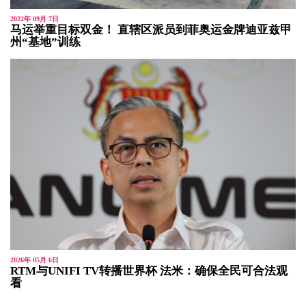
2022年 09月 7日
马运举重目标双金！ 直辖区派员到菲奥运金牌迪亚兹甲
州“基地”训练
2026年 05月 6日
RTM与UNIFI TV转播世界杯 法米：确保全民可合法观
看