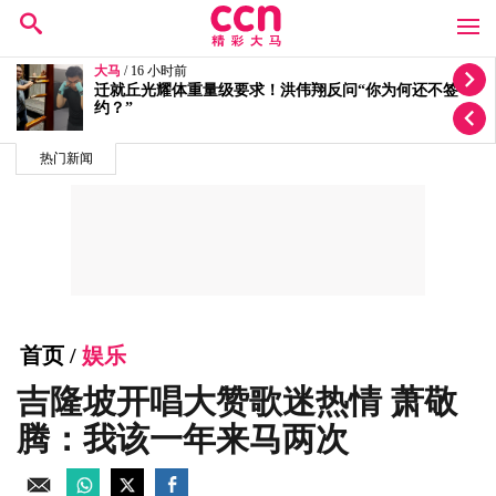
大马
/ 16 小时前
迁就丘光耀体重量级要求！洪伟翔反问“你为何还不签
约？”
热门新闻
首页
/
娱乐
吉隆坡开唱大赞歌迷热情 萧敬
腾：我该一年来马两次