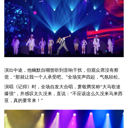
演出中途，他幽默自嘲曾听到音响干扰，但观众席没有察
觉，“那就让我一个人承受吧。”全场笑声四起，气氛轻松。
演唱《记得》时，全场自发大合唱，萧敬腾笑称“大马歌迷
爆强”，并感叹太久没来，直说：“不应该这么久没来马来西
亚，真的要常来！”