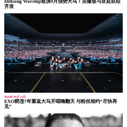
Hillsong Worship巡演9月强势大马！吉隆坡与亚庇双站
齐发
2026年 06月 21日
EXO暌违7年重返大马开唱嗨翻天 与粉丝相约“尽快再
见”