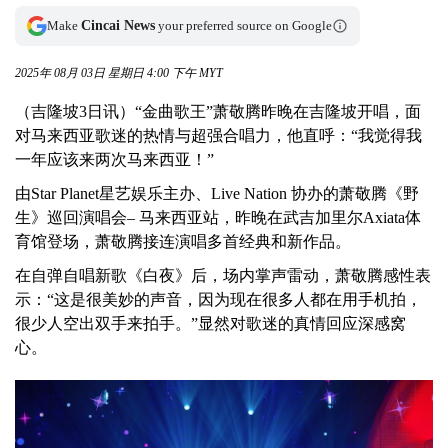
Make
Cincai News
your preferred source on Google
2025年 08月 03日 星期日 4:00 下午 MYT
（吉隆坡3日讯）“金曲歌王”萧敬腾昨晚在吉隆坡开唱，面
对马来西亚歌迷的热情与超强合唱力，他直呼：“我觉得我
一年应该来两次马来西亚！”
由Star Planet星艺娱乐主办、Live Nation 协办的萧敬腾《野
生》巡回演唱会– 马来西亚站，昨晚在武吉加里尔Axiata体
育馆登场，萧敬腾接连演唱多首经典和新作品。
在自弹自唱新歌《白夜》后，场内掌声雷动，萧敬腾感性表
示：“这是很美妙的声音，因为现在很多人都在用手机拍，
很少人空出双手来拍手。”显然对歌迷的真情回应深感窝
心。