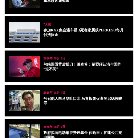
飙车族迷途知返
2天前
参加RXZ集会遇车祸 3死者家属获PERKESO每月
付抚恤金
2026年 08月 3日
勾结国盟背后插刀！慕查希：希盟须认清与国阵
“道不同”
2026年 08月 4日
号召他人向马华吐口水 马青报警促查吴启聪教唆
罪
2026年 08月 4日
政府拟向电动车征费设基金 佐哈里：扩建公共充
电网络