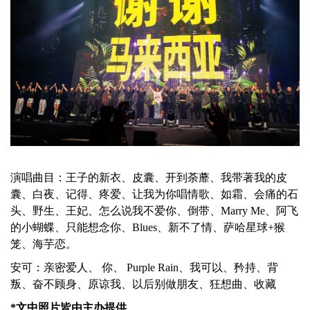
演唱曲目：王子的新衣、皮囊、开到荼蘼、我带著我的皮
囊、白夜、记得、疼爱、让我为你唱情歌、如霜、会痛的石
头、野生、王妃、怎么说我不爱你、倒带、Marry Me、阿飞
的小蝴蝶、只能想念你、Blues、新不了情、萨哈星球+猴
笼、海芋恋。
安可：亲密爱人、 你、 Purple Rain、我可以、矜持、背
叛、奋不顾身、原谅我、以后别做朋友、狂想曲、收藏
*文中照片皆由主办提供