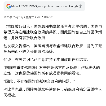
Make
Cincai News
your preferred source on Google
2026年 05月 19日 星期二 4:42 下午 MYT
（吉隆坡19日讯）国阵总秘书拿督斯里占比里强调，国阵与
希盟只存在组建联合政府的共识，因此国阵独自上阵柔佛州
选，并没有背叛联合政府。
他发表文告指出，国阵当初与希盟组建联合政府，是为了避
免马来西亚陷入长期政治动荡。
他说，有关共识也已同意维持至本届政府任期结束。
“国阵尊重柔佛国阵针对来届州选方向及备战工作所表达的
立场，这也是柔佛国阵所有成员党共同的看法。
“因此，不存在国阵背叛联合政府的问题。”
占比里也说，国阵将继续扮演角色，确保政府稳定及维护人
民福祉。