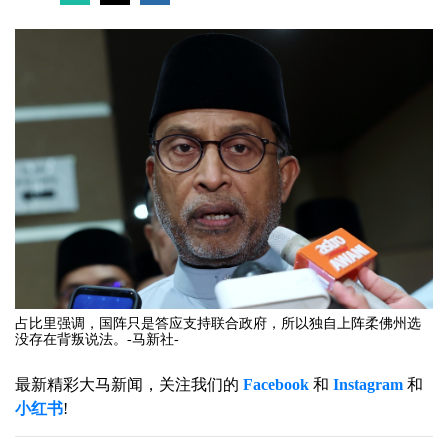
占比里强调，国阵只是答应支持联合政府，所以独自上阵柔佛州选
没存在背叛说法。-马新社-
最新精彩大马新闻，关注我们的
Facebook
和
Instagram
和
小红书
!