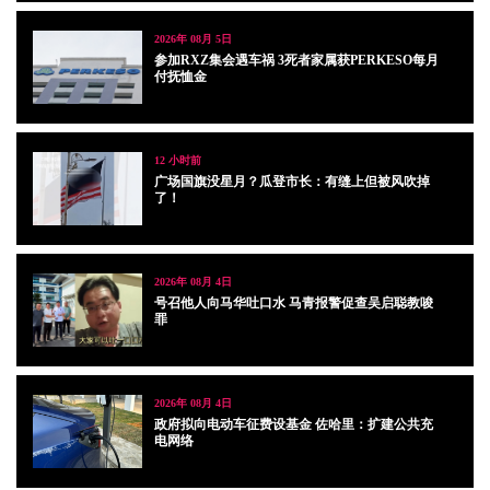
2026年 08月 5日
参加RXZ集会遇车祸 3死者家属获PERKESO每月
付抚恤金
12 小时前
广场国旗没星月？瓜登市长：有缝上但被风吹掉
了！
2026年 08月 4日
号召他人向马华吐口水 马青报警促查吴启聪教唆
罪
2026年 08月 4日
政府拟向电动车征费设基金 佐哈里：扩建公共充
电网络