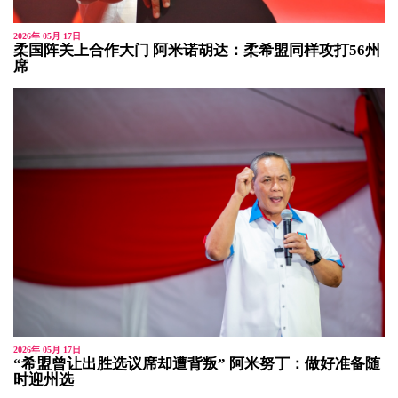
2026年 05月 17日
柔国阵关上合作大门 阿米诺胡达：柔希盟同样攻打56州
席
2026年 05月 17日
“希盟曾让出胜选议席却遭背叛” 阿米努丁：做好准备随
时迎州选