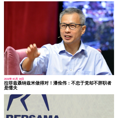
2026年 05月 18日
拉菲兹聂纳兹米做得对！潘俭伟：不忠于党却不辞职者
是懦夫