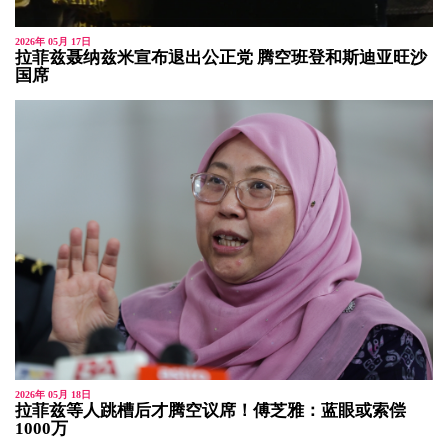
2026年 05月 17日
拉菲兹聂纳兹米宣布退出公正党 腾空班登和斯迪亚旺沙
国席
2026年 05月 18日
拉菲兹等人跳槽后才腾空议席！傅芝雅：蓝眼或索偿
1000万