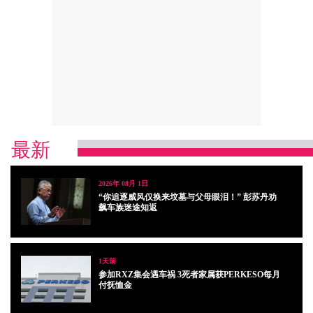
最新
2026年 08月 1日
“你追逐威风仅换来坟墓与父母眼泪！” 彭苏丹劝
飙车族迷途知返
1天前
参加RXZ集会遇车祸 3死者家属获PERKESO每月
付抚恤金