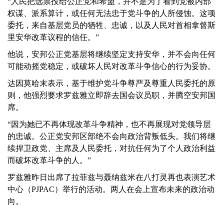
“人民把选票投给公正党和希盟，并不是为了看到党被内部
权谋、派系算计，或任何无法忠于党斗争的人所侵蚀。这项
委托，来自基层党员的牺牲、忠诚，以及人民对首相拿督斯
里安华改革议程的信任。”
他说，安邦公正党基层将继续坚定支持安华，并不会向任何
可能动摇党稳定，或破坏人民对改革斗争信心的行为妥协。
达因莫哈末表示，基于维护党斗争尊严及尊重人民委托的原
则，他强烈要求罗兹雅立即辞去国会议员职，并腾空安邦国
席。
“因为她已不再体现改革斗争精神，也不再展现对党领导层
的忠诚。公正党安邦区部绝不会向政治背叛低头。我们将继
续捍卫政党、主席及人民委托，对抗任何为了个人政治利益
而破坏改革斗争的人。”
罗兹雅昨日出席了拉菲兹与聂纳兹米在八打灵再也表演艺术
中心（PJPAC）举行的活动。两人在会上宣布未来的政治动
向。