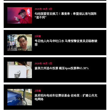
2026年 08月 3日
勾结国盟背后插刀！慕查希：希盟须认清与国阵
“道不同”
2天前
号召他人向马华吐口水 马青报警促查吴启聪教唆
罪
2026年 08月 1日
森美兰州选今投票 截至4pm投票率65.38%
2天前
政府拟向电动车征费设基金 佐哈里：扩建公共充
电网络