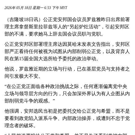
2026年 05月 18日 星期一 6:53 下午 MYT
（吉隆坡18日讯）公正党安邦国会议员罗兹雅昨日出席前署
理主席拿督斯里拉菲兹等人的“另起炉灶活动”，引起安邦区
部的不满，要求她马上辞去国会议员职与党职。
公正党安邦区部署理主席达因莫哈末发表文告指出，安邦区
部严正看待任何被视为试图从内部削弱公正党，以及背弃人
民在第15届全国大选所给予委托的政治举动。
他说，罗兹雅近期的立场与行动，已在基层党员与支持者之
间引发极大不安。
“在公正党正面临各种政治挑战之际，任何逐渐偏离党中央
立场与领导层方向的行为，只会加深外界认为有人企图从内
部削弱党斗争的观感。”
他强调，安邦选民当初是把委托交给公正党与希盟，而不是
要看到政党陷入派系斗争、内部政治操弄，或遭到不忠于党
理念者的破坏。