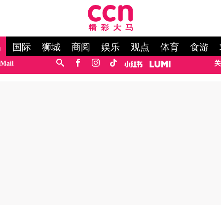
马
国际
狮城
商阅
娱乐
观点
体育
食游
Mail
关