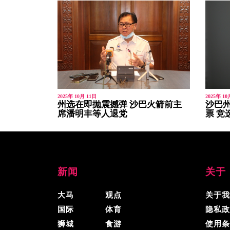
2025年 10月 11日
2025年 10
州选在即抛震撼弹 沙巴火箭前主
沙巴州
席潘明丰等人退党
票 竞
新闻
关于
大马
观点
关于我
国际
体育
隐私政
狮城
食游
使用条