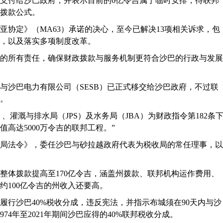
额支付给沙巴政府，并表示目前的6亿令吉属于临时安排，待联邦
拨款公式。
西亚协定》（MA63）承诺的决心，至今已解决13项相关诉求，包
，以及落实多项制度改革。
的所有责任，确保财政拨款与服务机制更符合沙巴的行政与发展
与沙巴电力有限公司（SESB）已正式移交给沙巴政府，不过联
断。
、灌溉与排水局（JPS）及水务局（JBA）为财政指令第182条
高达5000万令吉的联邦工程。”
税收局法令》，委任沙巴与砂拉越政府代表为税收局的常任理事，以
沙巴整体拨款提高至170亿令吉，涵盖州拨款、联邦机构运作费用、
年约100亿令吉的州收入还要高。
履行沙巴40%税收分成，违反宪法，并指示布城须在90天内与沙
74年至2021年期间沙巴应得的40%联邦税收分成。