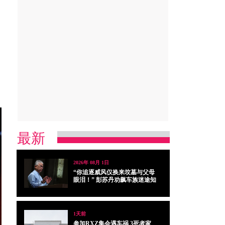
最新
2026年 08月 1日
“你追逐威风仅换来坟墓与父母
眼泪！” 彭苏丹劝飙车族迷途知
返
1天前
参加RXZ集会遇车祸 3死者家