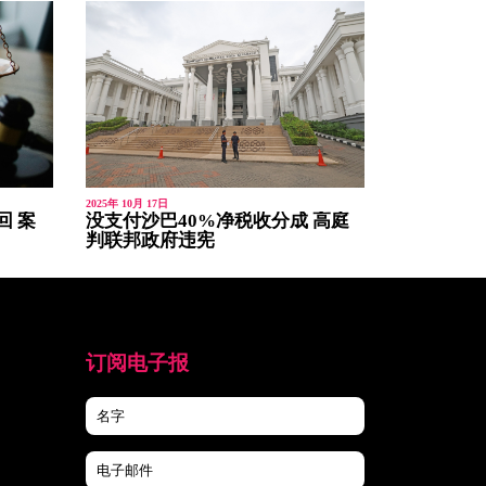
2025年 10月 17日
回 案
没支付沙巴40%净税收分成 高庭
判联邦政府违宪
订阅电子报