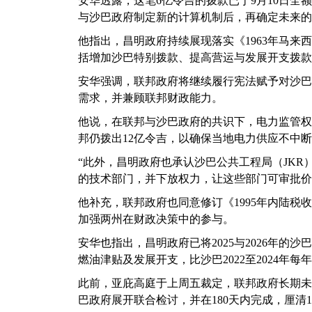
安华透露，这笔6亿令吉的拨款已于9月10日全
与沙巴政府制定新的计算机制后，再确定未来的
他指出，昌明政府持续展现落实《1963年马来
括增加沙巴特别拨款、提高营运与发展开支拨款
安华强调，联邦政府将继续履行宪法赋予对沙巴
需求，并兼顾联邦财政能力。
他说，在联邦与沙巴政府的共识下，电力监管权
邦仍拨出12亿令吉，以确保当地电力供应不中
“此外，昌明政府也承认沙巴公共工程局（JKR）
的技术部门，并下放权力，让这些部门可审批价值
他补充，联邦政府也同意修订《1995年内陆
加强两州在财政决策中的参与。
安华也指出，昌明政府已将2025与2026年的
燃油津贴及发展开支，比沙巴2022至2024年每
此前，亚庇高庭于上周五裁定，联邦政府长期未
巴政府展开联合检讨，并在180天内完成，厘清19