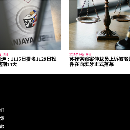
月 16日
2025年 10月 16日
选：1115日提名1129日投
苏禄索赔案仲裁员上诉被驳
选期14天
件在西班牙正式落幕
们
策
款