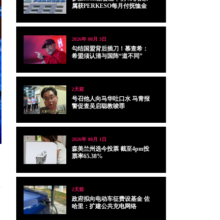
属获PERKESO每月付抚恤金
2026年 08月 3日
勾结国盟背后插刀！慕查希：
希盟须认清与国阵“道不同”
2天前
号召他人向马华吐口水 马青报
警促查吴启聪教唆罪
2026年 08月 1日
森美兰州选今投票 截至4pm投
票率65.38%
2天前
政府拟向电动车征费设基金 佐
哈里：扩建公共充电网络