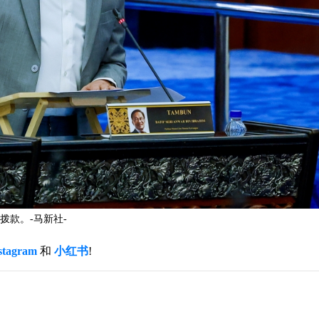
款。-马新社-
stagram
和
小红书
!