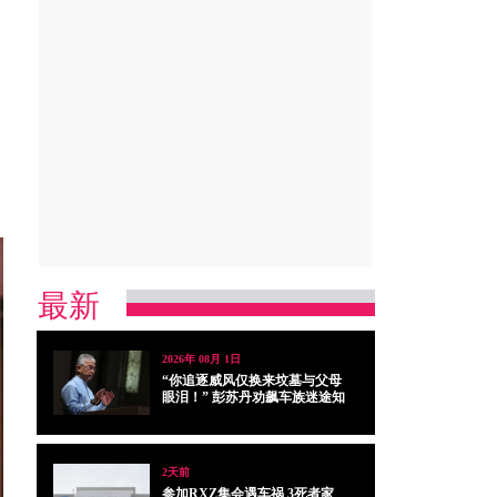
最新
2026年 08月 1日
“你追逐威风仅换来坟墓与父母
眼泪！” 彭苏丹劝飙车族迷途知
返
2天前
参加RXZ集会遇车祸 3死者家