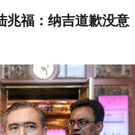
陆兆福：纳吉道歉没意