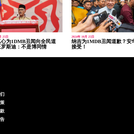
月 25日
2024年 10月 25日
心为1DMB丑闻向全民道
纳吉为1MDB丑闻道歉？安
旺罗斯迪：不是博同情
接受！
们
策
款
告