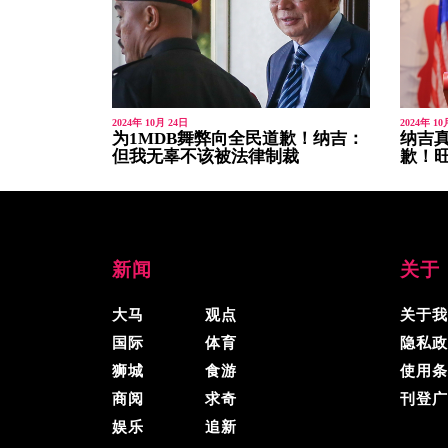
2024年 10月 24日
2024年 10
为1MDB舞弊向全民道歉！纳吉：
纳吉真
但我无辜不该被法律制裁
歉！
新闻
关于
大马
观点
关于我
国际
体育
隐私政
狮城
食游
使用条
商阅
求奇
刊登广
娱乐
追新