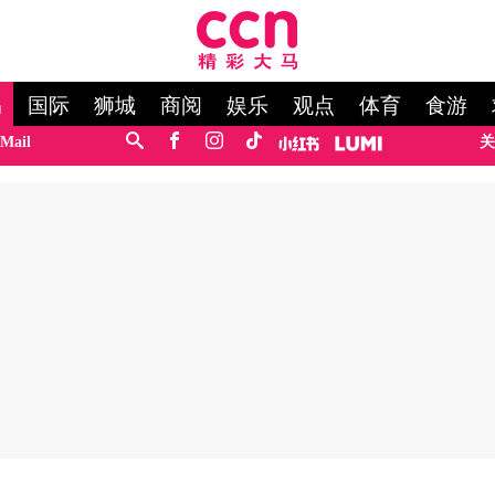
马
国际
狮城
商阅
娱乐
观点
体育
食游
Mail
关