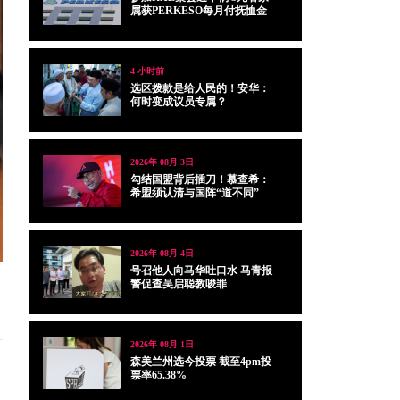
属获PERKESO每月付抚恤金
4 小时前
选区拨款是给人民的！安华：
何时变成议员专属？
2026年 08月 3日
勾结国盟背后插刀！慕查希：
希盟须认清与国阵“道不同”
2026年 08月 4日
号召他人向马华吐口水 马青报
警促查吴启聪教唆罪
2026年 08月 1日
森美兰州选今投票 截至4pm投
票率65.38%