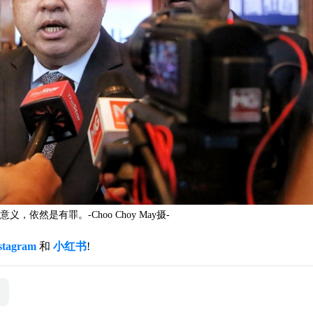
然是有罪。-Choo Choy May摄-
stagram
和
小红书
!