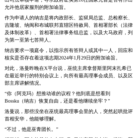
允许他居家服刑的附加谕旨。
作为申请人的纳吉是将内政部长、监狱局总监、总检察长、
吉隆坡、纳闽和布城联邦直辖区特赦局、首相署部长（法律
及体制改革）、首相署法律事务组总监，以及大马政府，列
为第一至第七答辩人。
纳吉要求一项庭令，以指示所有答辩人或其中一人，回应和
核实是否存在着这项志期2024年1月29日的附加谕旨。
对此，洛曼昨晚在X平台说，巫统主席拿督斯里阿末扎希已
在最近举行的特别会议上，向所有最高理事会成员、以及区
部主席讲解情况。
“你（阿克玛）想推动谁的议程？他到底是想看到
Bossku（纳吉）恢复自由，还是看他继续坐牢？”
洛曼说，那些没坐在巫统最高理事会里的人，突然起哄批评
首相安华，他能够理解。
“不过，他是巫青团长。”