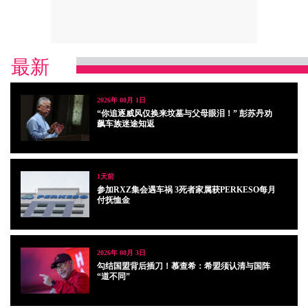
最新
2026年 08月 1日
“你追逐威风仅换来坟墓与父母眼泪！” 彭苏丹劝
飙车族迷途知返
1天前
参加RXZ集会遇车祸 3死者家属获PERKESO每月
付抚恤金
2026年 08月 3日
勾结国盟背后插刀！慕查希：希盟须认清与国阵
“道不同”