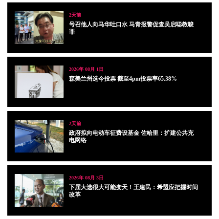
2天前
号召他人向马华吐口水 马青报警促查吴启聪教唆
罪
2026年 08月 1日
森美兰州选今投票 截至4pm投票率65.38%
2天前
政府拟向电动车征费设基金 佐哈里：扩建公共充
电网络
2026年 08月 3日
下届大选很大可能变天！王建民：希盟应把握时间
改革