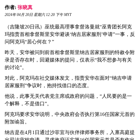
作者:
张晓真
2024年 04月 20日 星期六 12:20 下午 MYT
（吉隆坡20日讯）巫统最高理事拿督洛曼就“巫青团长阿克
玛指责首相拿督斯里安华避谈‘纳吉居家服刑’申请”一事，反
问阿克玛“居心何在？”
昨天，安华被问到前首相拿督斯里纳吉居家服刑的特赦令附
录是否存在时，回避媒体的提问，仅表示“我不想参与有关
的讨论”。
对此，阿克玛在社交媒体发文，指责安华在面对“纳吉申请
居家服刑”争议时，抱持找借口的态度。
他说，此事无关代表党主席或政府的问题，“人民要的是一
个解释，不是借口”。
阿克玛要求安华说明，中央政府会否执行第16任国家元首的
附加谕旨。
纳吉是在4月1日通过沙菲宜与伙伴律师事务所，入禀高庭提
出司法审核申请，寻求政府证实第16任国家元首是否有作出