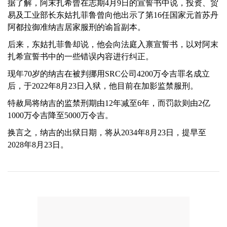
据了解，阿末扎希曾在志期4月9日的宣誓书中说，投资、贸
易及工业部长东姑扎菲鲁曾向他出示了第16任国家元首苏丹
阿都拉御准纳吉居家服刑的谕旨副本。
后来，东姑扎菲鲁却说，他会向法庭入禀宣誓书，以对阿末
扎希宣誓书中的一些错误内容进行纠正。
现年70岁的纳吉在被判挪用SRC公司4200万令吉罪名成立
后，于2022年8月23日入狱，他目前在加影监禁服刑。
特赦局将纳吉的监禁刑期由12年减至6年，而罚款则由2亿
1000万令吉降至5000万令吉。
换言之，纳吉的出狱日期，将从2034年8月23日，提早至
2028年8月23日。