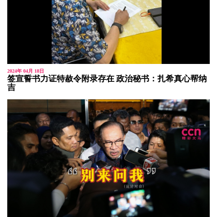
2024年 04月 18日
签宣誓书力证特赦令附录存在 政治秘书：扎希真心帮纳
吉