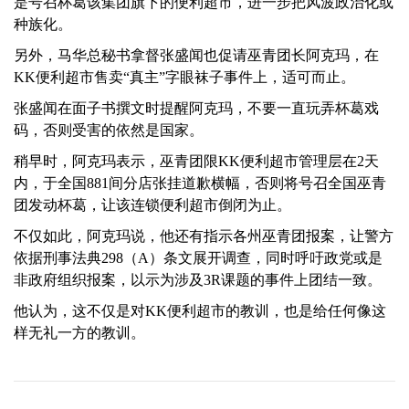
是号召杯葛该集团旗下的便利超市，进一步把风波政治化或
种族化。
另外，马华总秘书拿督张盛闻也促请巫青团长阿克玛，在
KK便利超市售卖“真主”字眼袜子事件上，适可而止。
张盛闻在面子书撰文时提醒阿克玛，不要一直玩弄杯葛戏
码，否则受害的依然是国家。
稍早时，阿克玛表示，巫青团限KK便利超市管理层在2天
内，于全国881间分店张挂道歉横幅，否则将号召全国巫青
团发动杯葛，让该连锁便利超市倒闭为止。
不仅如此，阿克玛说，他还有指示各州巫青团报案，让警方
依据刑事法典298（A）条文展开调查，同时呼吁政党或是
非政府组织报案，以示为涉及3R课题的事件上团结一致。
他认为，这不仅是对KK便利超市的教训，也是给任何像这
样无礼一方的教训。