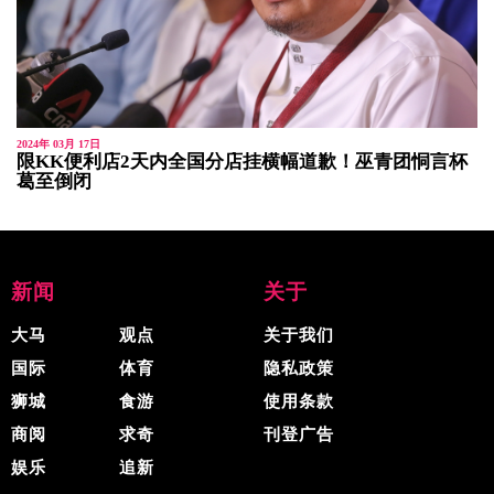
2024年 03月 17日
限KK便利店2天内全国分店挂横幅道歉！巫青团恫言杯
葛至倒闭
新闻
关于
大马
观点
关于我们
国际
体育
隐私政策
狮城
食游
使用条款
商阅
求奇
刊登广告
娱乐
追新