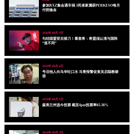
参加RXZ集会遇车祸 3死者家属获PERKESO每月
付抚恤金
2026年 08月 3日
勾结国盟背后插刀！慕查希：希盟须认清与国阵
“道不同”
2026年 08月 4日
号召他人向马华吐口水 马青报警促查吴启聪教唆
罪
2026年 08月 1日
森美兰州选今投票 截至4pm投票率65.38%
2026年 08月 3日