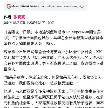
Make
Cincai News
your preferred source on Google
作者:
张晓真
2024年 03月 17日 星期日 6:53 下午 MYT
（吉隆坡17日讯）本地连锁便利超市KK Super Mart因售卖
“真主”字眼袜子而掀起风波，马华总会长拿督斯里魏家祥希
望政治人物能得饶人处且饶人。
魏家祥今日出席马华总会长与芙蓉亚沙区会午宴时说，KK
便利超市负责人已站出来道歉，并承认这是无心的，也承诺
会在各方面做出改进，旁人不应再说三道四，应该得饶人处
且饶人。
“如果是故意，你应该追究，但是如果无心的，既然负责人
已道歉，我们应将心比心，坦诚接受道歉。”
他说，马来西亚是个多元种族的国家，不管事情发生在任何
种族身上，但至少现在商家已勇于站出来认错及道歉，在多
元种族的社会里，大家需要坦诚接受道歉及给予包容，而不