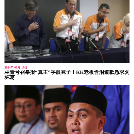
2024年 03月 16日
巫青号召举报“真主”字眼袜子！KK老板含泪道歉恳求勿
杯葛