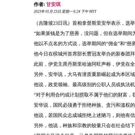
作者:
甘安琪
2023年 01月 23日 星期一 6:24 下午 MYT
（吉隆坡23日讯）首相拿督斯里安华表示，选
“如果派钱是为了慈善，没问题，但在选举期间
他以不点名的方式说，选举期间的“佣金”和“慈
他今日在槟城州首席部长曹冠友举办的新春团拜
此前，伊党主席丹斯里哈迪阿旺声称，伊党在全
另外，安华说，大马有潜质重新崛起成为本区域
他说，政党领袖、最高级别的公职人员或执法机
“对于利用合约或计划捞取不属于他们的财富，
安华说，国民必须勇于拒绝种族、贪污和滥权的
他说，若国民众志成城拒绝上述陋习，则他有信
另外，他说，种族和宗教的较量只会在社会结下