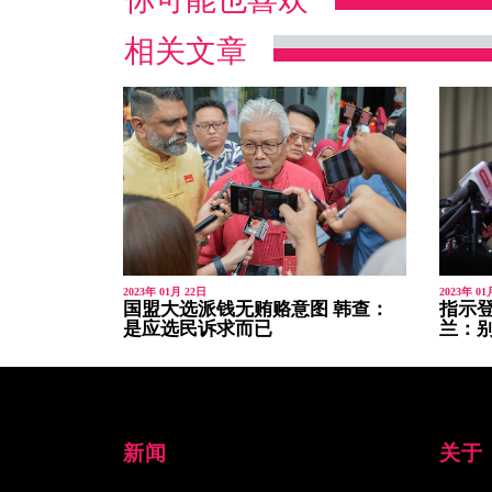
相关文章
2023年 01月 22日
2023年 01
国盟大选派钱无贿赂意图 韩查：
指示登
是应选民诉求而已
兰：
新闻
关于