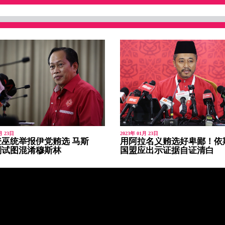
月 23日
2023年 01月 23日
巫统举报伊党贿选 马斯
用阿拉名义贿选好卑鄙！依
别试图混淆穆斯林
国盟应出示证据自证清白