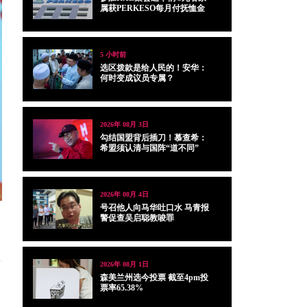
属获PERKESO每月付抚恤金
5 小时前
选区拨款是给人民的！安华：
何时变成议员专属？
2026年 08月 3日
勾结国盟背后插刀！慕查希：
希盟须认清与国阵“道不同”
2026年 08月 4日
号召他人向马华吐口水 马青报
警促查吴启聪教唆罪
2026年 08月 1日
森美兰州选今投票 截至4pm投
票率65.38%