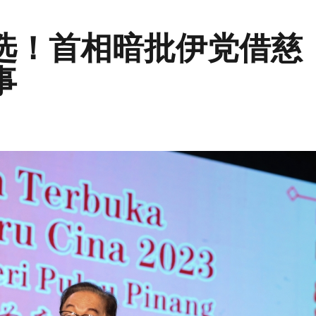
选！首相暗批伊党借慈
事