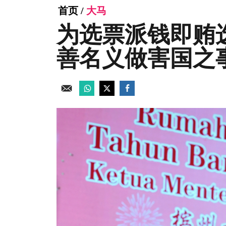
首页
/
大马
为选票派钱即贿
善名义做害国之