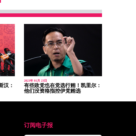
2023年 01月 23日
斯汉：
有些政党也在党选行贿！凯里尔：
他们没资格指控伊党贿选
订阅电子报