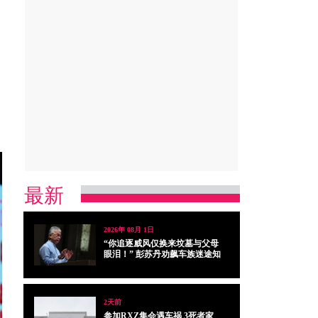
最新
2026年 08月 1日
“你追逐威风仅换来坟墓与父母
眼泪！” 彭苏丹劝飙车族迷途知
返
2天前
参加RXZ集会遇车祸 3死者家