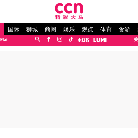
马
国际
狮城
商阅
娱乐
观点
体育
食游
Mail
关