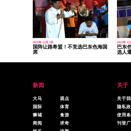
2022年 12月 3日
2022年 12
国阵让路希盟！不竞选巴东色海国
巴东色
席
选人
新闻
关于
大马
观点
关于我
国际
体育
隐私政
狮城
食游
使用条
商阅
求奇
刊登广