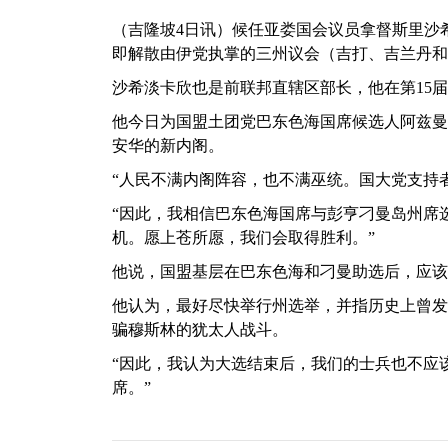
（吉隆坡4日讯）候任亚娄国会议员拿督斯里沙
即解散由伊党执掌的三州议会（吉打、吉兰丹和
沙希淡卡欣也是前联邦直辖区部长，他在第15
他今日为国盟土团党巴东色海国席候选人阿兹曼（Azm
安华的新内阁。
“人民不满内阁阵容，也不满巫统。国大党支持
“因此，我相信巴东色海国席与彭亨刁曼岛州席
机。愿上苍所愿，我们会取得胜利。”
他说，国盟基层在巴东色海和刁曼助选后，应该
他认为，最好尽快举行州选举，并指历史上曾发
骗穆斯林的犹太人战斗。
“因此，我认为大选结束后，我们的士兵也不应该回
席。”