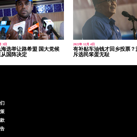
月 3日
2022年 12月 4日
海选举让路希盟 国大党候
有补贴车油钱才回乡投票？
遵从国阵决定
斥选民笨蛋无耻
们
策
款
告