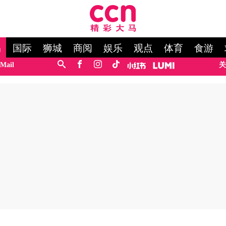
马
国际
狮城
商阅
娱乐
观点
体育
食游
Mail
关