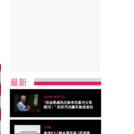
最新
2026年 08月 1日
“你追逐威风仅换来坟墓与父母
眼泪！” 彭苏丹劝飙车族迷途知
返
1天前
参加RXZ集会遇车祸 3死者家