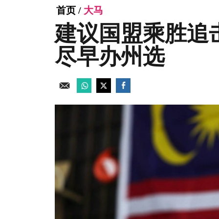
首页
/
大马
建议国盟乘胜追
尽早办州选