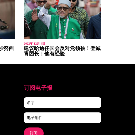
2022年 12月 4日
沙努西
建议哈迪任国会反对党领袖！登诚
青团长：他有经验
订阅电子报
订阅