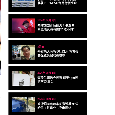
属获PERKESO每月付抚恤金
2026年 08月 3日
勾结国盟背后插刀！慕查希：
希盟须认清与国阵“道不同”
2天前
号召他人向马华吐口水 马青报
警促查吴启聪教唆罪
2026年 08月 1日
森美兰州选今投票 截至4pm投
票率65.38%
2026年 08月 4日
政府拟向电动车征费设基金 佐
哈里：扩建公共充电网络