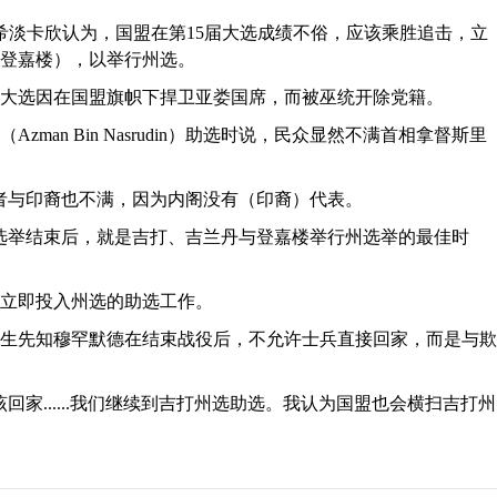
希淡卡欣认为，国盟在第15届大选成绩不俗，应该乘胜追击，立
登嘉楼），以举行州选。
届大选因在国盟旗帜下捍卫亚娄国席，而被巫统开除党籍。
an Bin Nasrudin）助选时说，民众显然不满首相拿督斯里
者与印裔也不满，因为内阁没有（印裔）代表。
选举结束后，就是吉打、吉兰丹与登嘉楼举行州选举的最佳时
立即投入州选的助选工作。
生先知穆罕默德在结束战役后，不允许士兵直接回家，而是与欺
家......我们继续到吉打州选助选。我认为国盟也会横扫吉打州