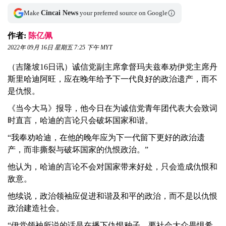
Make
Cincai News
your preferred source on Google
作者:
陈亿佩
2022年 09月 16日 星期五 7:25 下午 MYT
（吉隆坡16日讯）诚信党副主席拿督玛夫兹奉劝伊党主席丹
斯里哈迪阿旺，应在晚年给予下一代良好的政治遗产，而不
是仇恨。
《当今大马》报导，他今日在为诚信党青年团代表大会致词
时直言，哈迪的言论只会破坏国家和谐。
“我奉劝哈迪，在他的晚年应为下一代留下更好的政治遗
产，而非撕裂与破坏国家的仇恨政治。”
他认为，哈迪的言论不会对国家带来好处，只会造成仇恨和
敌意。
他续说，政治领袖应促进和谐及和平的政治，而不是以仇恨
政治建造社会。
“伊党领袖所说的话是在播下仇恨种子，要社会大众畏惧希