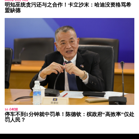
明知巫统贪污还与之合作！卡立沙末：哈迪没资格骂希
盟缺德
14 小时前
停车不到1分钟就中罚单！陈德钦：槟政府“高效率”仅处
罚人民？