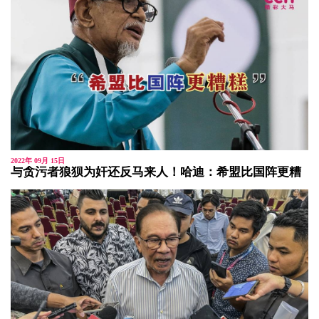
2022年 09月 15日
与贪污者狼狈为奸还反马来人！哈迪：希盟比国阵更糟