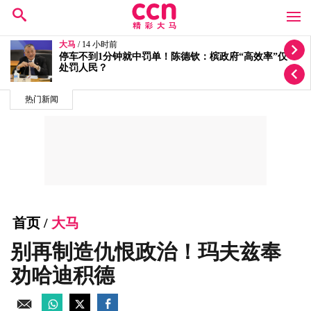
大马
/ 14 小时前
按个人喜恶发放拨款有滥权之嫌 5蓝眼议员轰安华党政
不分
热门新闻
首页
/
大马
别再制造仇恨政治！玛夫兹奉
劝哈迪积德