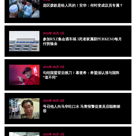
选区拨款是给人民的！安华：何时变成议员专属？
2026年 08月 5日
参加RXZ集会遇车祸 3死者家属获PERKESO每月
付抚恤金
2026年 08月 3日
勾结国盟背后插刀！慕查希：希盟须认清与国阵
“道不同”
2026年 08月 4日
号召他人向马华吐口水 马青报警促查吴启聪教唆
罪
2026年 08月 3日