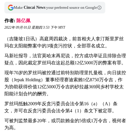
Make
Cincai News
your preferred source on Google
作者:
陈亿佩
2022年 09月 01日 星期四 3:53 下午 MYT
（吉隆坡1日讯）高庭周四裁决，前首相夫人拿汀斯里罗丝
玛在太阳能弊案中的3项贪污控状，全部罪名成立。
马新社报导，法官莫哈末再尼说，控方成功举证且排除合理
疑点，因此裁定罗丝玛在这起总额12亿5000万的弊案有罪。
现年70岁的罗丝玛被控通过前特别助理里扎曼梳，向日拔控
股（Jepak Holding）董事经理赛迪索贿1亿8750万令吉，作
为协助获得价值12亿5000万令吉的砂拉越369间乡村学校太
阳能计划合约的酬劳。
罗丝玛抵触2009年反贪污委员会法令第16（a）（A）条
文，并可在反贪污委员会法令第4（1）条文下被定罪。
可被判监禁最多20年，或罚款贿金的5倍或1万令吉，视何者
为高。