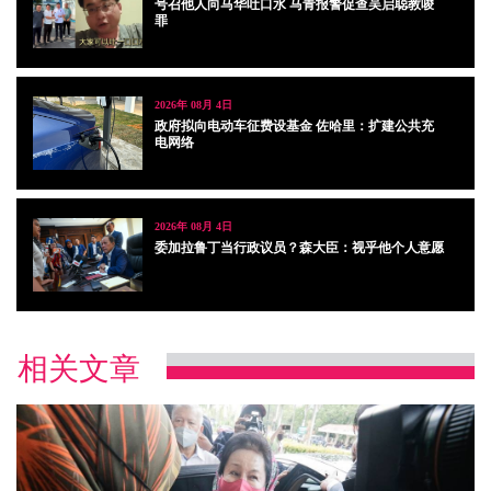
号召他人向马华吐口水 马青报警促查吴启聪教唆
罪
2026年 08月 4日
政府拟向电动车征费设基金 佐哈里：扩建公共充
电网络
2026年 08月 4日
委加拉鲁丁当行政议员？森大臣：视乎他个人意愿
相关文章