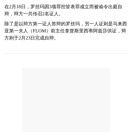
在2月18日，罗丝玛因3项罪控皆表罪成立而被谕令出庭自
辩，辩方一共传召2名证人。
除了是以辩方第一证人答辩的罗丝玛，另一人证则是马来西
亚第一夫人（FLOM）前主任拿督斯里西蒂阿兹莎供证，辩
方则于2月23日完成自辩。