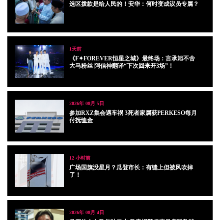
选区拨款是给人民的！安华：何时变成议员专属？
1天前
《F✦FOREVER恒星之城》最终场：言承旭不舍
大马粉丝 阿信神翻译“下次回来开3场”！
2026年 08月 5日
参加RXZ集会遇车祸 3死者家属获PERKESO每月
付抚恤金
12 小时前
广场国旗没星月？瓜登市长：有缝上但被风吹掉
了！
2026年 08月 4日