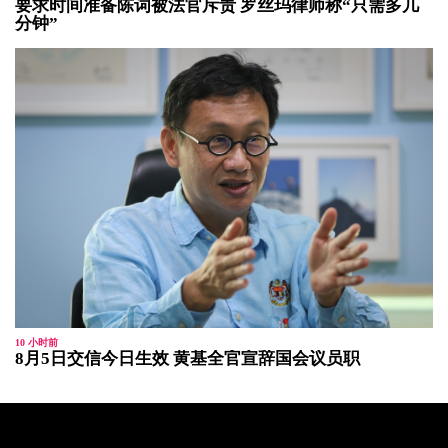
要求时间准备陈词被法官斥责 罗丝玛律师称“只需多几
分钟”
10 小时前
8月5日交信今日生效 黄基全官宣辞国会议员职