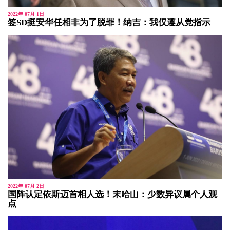
2022年 07月 1日
签SD挺安华任相非为了脱罪！纳吉：我仅遵从党指示
2022年 07月 2日
国阵认定依斯迈首相人选！末哈山：少数异议属个人观
点