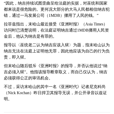
“因此，纳吉持续试图歪曲呈给法庭的实据，对巫统和国家
都来说是很危险的。更何况大部分的大马人民都相信纳吉犯
错，通过一马发展公司（1MDB）挪用了人民的钱。”
拉菲兹指出，末哈山最近接受《亚洲时报》（Asia Times）
访问时已清楚说明，在法庭证明纳吉通过1MDB挪用人民资
金后，他认为纳吉是有罪的。
报导以〈巫统老二认为纳吉应该入狱〉为题，指末哈山认为
纳吉无法在法庭上证明他无罪，因此他应该为自己的行为负
责，即入狱。
但末哈山随后驳斥《亚洲时报》的报导，并否认他说过“纳
吉必须入狱”。他指该报导断章取义，而自己仅认为，纳吉
必须获得公正的审讯机会。
不过，采访末哈山的其中一名《亚洲时代》记者尼克科尚
（Nick Kochan）昨日捍卫其报导无误，并公开录音以兹证
明。