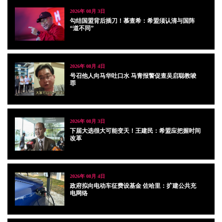
2026年 08月 3日
勾结国盟背后插刀！慕查希：希盟须认清与国阵
“道不同”
2026年 08月 4日
号召他人向马华吐口水 马青报警促查吴启聪教唆
罪
2026年 08月 3日
下届大选很大可能变天！王建民：希盟应把握时间
改革
2026年 08月 4日
政府拟向电动车征费设基金 佐哈里：扩建公共充
电网络