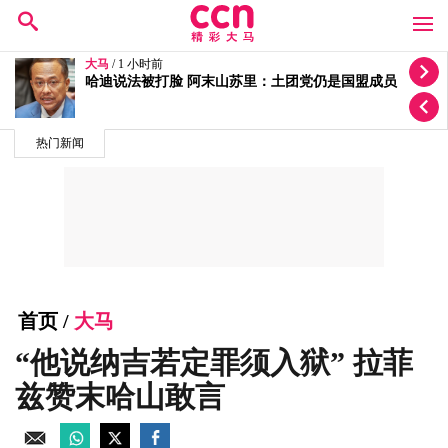
大马
/ 4 小时前
法迪拉和依斯迈沙比里入住IJN 首相伉俪探望盼两人早
日康复
热门新闻
首页
/
大马
“他说纳吉若定罪须入狱” 拉菲
兹赞末哈山敢言