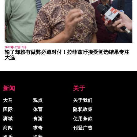
2022年 07月 5日
输了却赖有做弊必遭对付！拉菲兹吁接受党选结果专注
大选
新闻
关于
大马
观点
关于我们
国际
体育
隐私政策
狮城
食游
使用条款
商阅
求奇
刊登广告