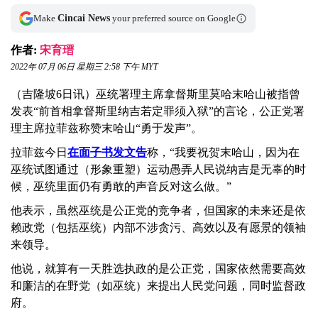
Make
Cincai News
your preferred source on Google
作者:
宋育瑨
2022年 07月 06日 星期三 2:58 下午 MYT
（吉隆坡6日讯）巫统署理主席拿督斯里莫哈末哈山被指曾
发表“前首相拿督斯里纳吉若定罪须入狱”的言论，公正党署
理主席拉菲兹称赞末哈山“勇于发声”。
拉菲兹今日
在面子书发文告
称，“我要祝贺末哈山，因为在
巫统试图通过（形象重塑）运动愚弄人民说纳吉是无辜的时
候，巫统里面仍有勇敢的声音反对这么做。”
他表示，虽然巫统是公正党的竞争者，但国家的未来还是依
赖政党（包括巫统）内部不涉贪污、高效以及有愿景的领袖
来领导。
他说，就算有一天胜选执政的是公正党，国家依然需要高效
和廉洁的在野党（如巫统）来提出人民党问题，同时监督政
府。