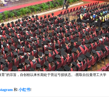
教育”的宗旨，自创校以来长期处于营运亏损状态。-图取自拉曼理工大学
stagram
和
小红书
!