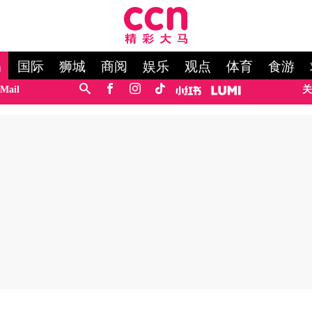
马
国际
狮城
商阅
娱乐
观点
体育
食游
Mail
关