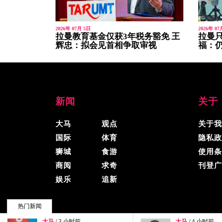
2026年 07月 5日
2026年 07
拉曼教育基金仅获3年税务豁免 王
拉曼只
辉忠：拟会见首相争取审视
福：
新闻
关于
大马
观点
关于我
国际
体育
隐私政
狮城
食游
使用条
商阅
求奇
刊登广
娱乐
追新
热门新闻
大马
/ 4 小时前
大马
/ 5 小时前