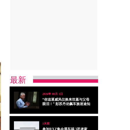
最新
2026年 08月 1日
“你追逐威风仅换来坟墓与父母
眼泪！” 彭苏丹劝飙车族迷途知
返
1天前
参加RXZ集会遇车祸 3死者家