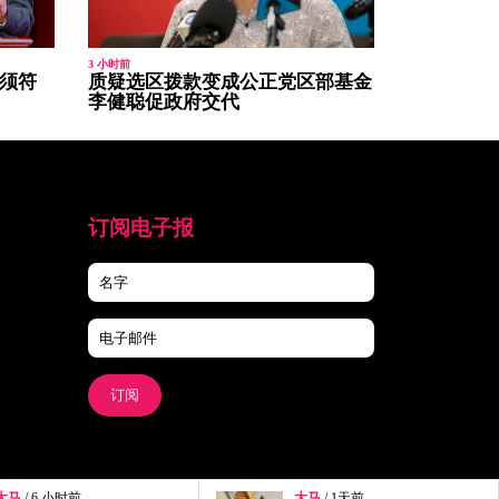
3 小时前
税须符
质疑选区拨款变成公正党区部基金
李健聪促政府交代
订阅电子报
订阅
大马
/ 1天前
大马
/ 1天前