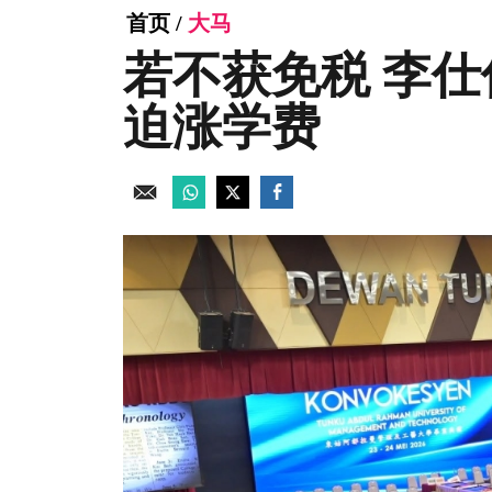
首页
/
大马
若不获免税 李
迫涨学费