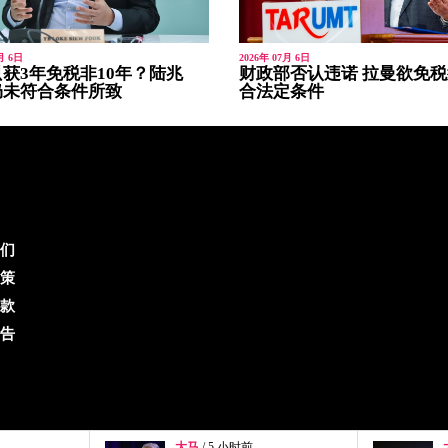
月 6日
2026年 07月 6日
获3年免税非10年？陆兆
财政部否认违诺 拉曼欲免
仍未符合条件所致
合法定条件
们
策
款
告
大马
/ 6 小时前