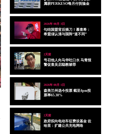
属获PERKESO每月付抚恤金
2026年 08月 3日
勾结国盟背后插刀！慕查希：
希盟须认清与国阵“道不同”
2天前
号召他人向马华吐口水 马青报
警促查吴启聪教唆罪
2026年 08月 1日
森美兰州选今投票 截至4pm投
票率65.38%
2天前
政府拟向电动车征费设基金 佐
哈里：扩建公共充电网络