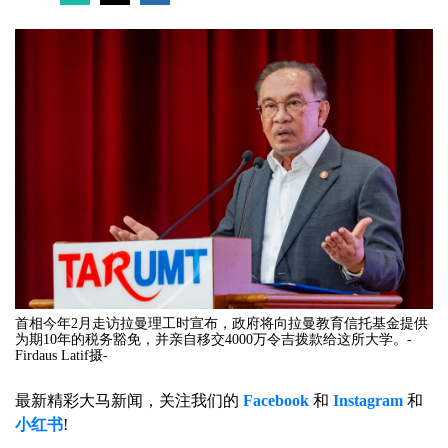
首相今年2月走访拉曼理工时宣布，政府将向拉曼教育信托基金提供
为期10年的税务豁免，并亲自移交4000万令吉拨款给这所大学。-
Firdaus Latif摄-
最新精彩大马新闻，关注我们的
Facebook
和
Instagram
和
小红书
!