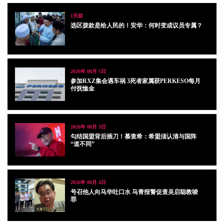
1天前
选区拨款是给人民的！安华：何时变成议员专属？
2026年 08月 5日
参加RXZ集会遇车祸 3死者家属获PERKESO每月
付抚恤金
2026年 08月 3日
勾结国盟背后插刀！慕查希：希盟须认清与国阵
“道不同”
2026年 08月 4日
号召他人向马华吐口水 马青报警促查吴启聪教唆
罪