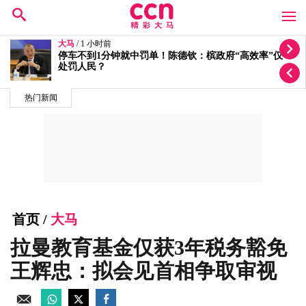
大马
/ 1 小时前
按个人喜恶发放拨款有滥权之嫌 5蓝眼议员轰安华党政
不分
热门新闻
首页
/
大马
拉曼教育基金仅获3年税务豁免
王辉忠：拟会见首相争取审视