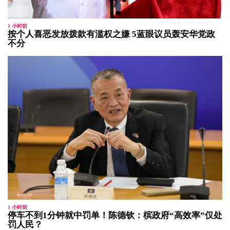
1 小时前
按个人喜恶发放拨款有滥权之嫌 5蓝眼议员轰安华党政
不分
1 小时前
停车不到1分钟就中罚单！陈德钦：槟政府“高效率”仅处
罚人民？