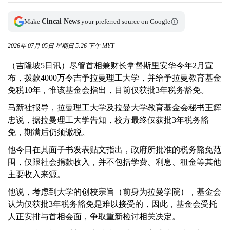
Make
Cincai News
your preferred source on Google
2026年 07月 05日 星期日 5:26 下午 MYT
（吉隆坡5日讯）尽管首相兼财长拿督斯里安华今年2月宣
布，拨款4000万令吉予拉曼理工大学，并给予拉曼教育基金
免税10年，惟该基金会指出，目前仅获批3年税务豁免。
马新社报导，拉曼理工大学及拉曼大学教育基金会秘书王辉
忠说，据拉曼理工大学告知，校方最终仅获批3年税务豁
免，期满后仍须缴税。
他今日在其面子书发表贴文指出，政府所批准的税务豁免范
围，仅限社会捐款收入，并不包括学费、利息、租金等其他
主要收入来源。
他说，考虑到大学的创校宗旨（前身为拉曼学院），基金会
认为仅获批3年税务豁免是难以接受的，因此，基金会受托
人正安排与首相会面，争取重新检讨相关决定。