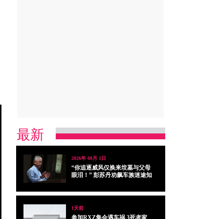
最新
2026年 08月 1日
“你追逐威风仅换来坟墓与父母
眼泪！” 彭苏丹劝飙车族迷途知
返
1天前
参加RXZ集会遇车祸 3死者家