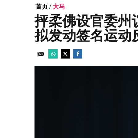
首页
/
大马
抨柔佛设官委州
拟发动签名运动