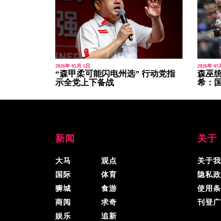
2026年 05月 5日
2026年 05
“森甲柔可能闪电州选” 行动党指
森巫统
示全党上下备战
希：
新闻
关于
大马
观点
关于我
国际
体育
隐私政
狮城
食游
使用条
商阅
求奇
刊登广
娱乐
追新