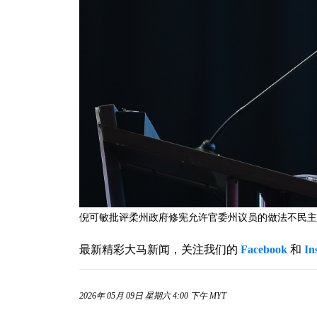
倪可敏批评柔州政府修宪允许官委州议员的做法不民主且违宪。
最新精彩大马新闻，关注我们的
Facebook
和
In
2026年 05月 09日 星期六 4:00 下午 MYT