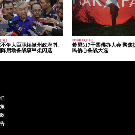
月 5日
2026年 05月 8日
不争大臣职续挺州政府 扎
希盟517于柔佛办大会 聚焦
国阵启动备战森甲柔闪选
民信心备战大选
们
策
款
告