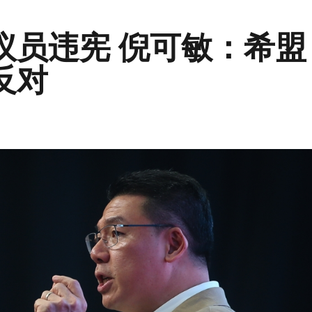
议员违宪 倪可敏：希盟
反对