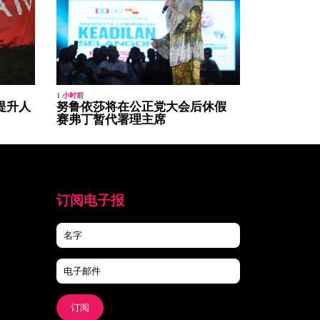
1 小时前
提升人
努鲁依莎将在公正党大会后休假
赛弗丁暂代署理主席
订阅电子报
订阅