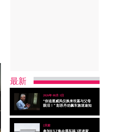
最新
2026年 08月 1日
“你追逐威风仅换来坟墓与父母
眼泪！” 彭苏丹劝飙车族迷途知
返
2天前
参加RXZ集会遇车祸 3死者家