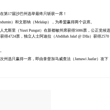
在第17届沙巴州选举最终只斩获一席！
dumin）和文那纳（Melalap），为希盟赢得两个议席。
里（Yusri Pungut）在新都敏州席获得5086票，公正党候
得4724票，独立人士阿迪拉（Abdillah Jalaf @ DIla）获得2570
。
只赢得一席，即由拿督加马威查法（Jamawi Jaafar）攻下