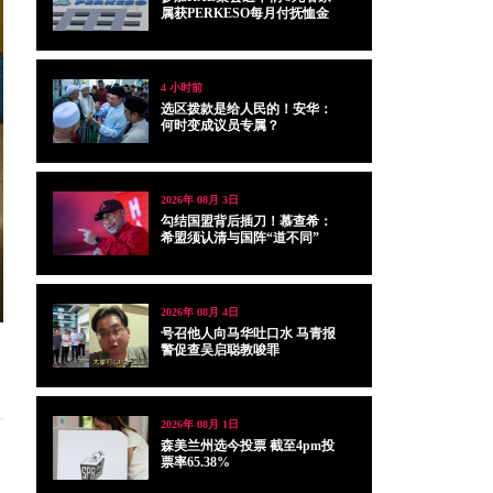
属获PERKESO每月付抚恤金
4 小时前
选区拨款是给人民的！安华：
何时变成议员专属？
2026年 08月 3日
勾结国盟背后插刀！慕查希：
希盟须认清与国阵“道不同”
2026年 08月 4日
号召他人向马华吐口水 马青报
警促查吴启聪教唆罪
2026年 08月 1日
森美兰州选今投票 截至4pm投
票率65.38%