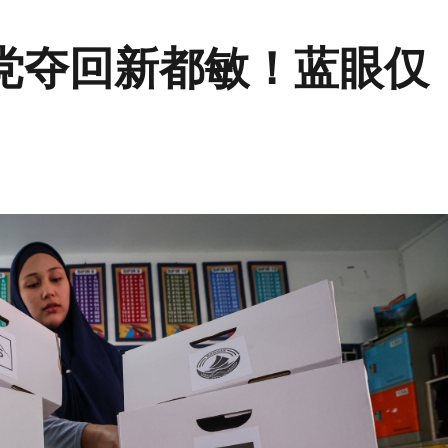
党夺回新都敏！蓝眼仅