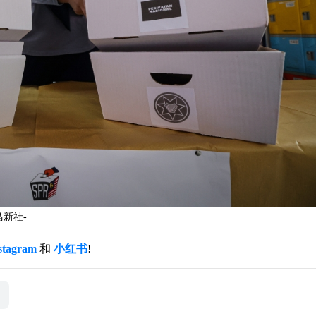
新社-
stagram
和
小红书
!