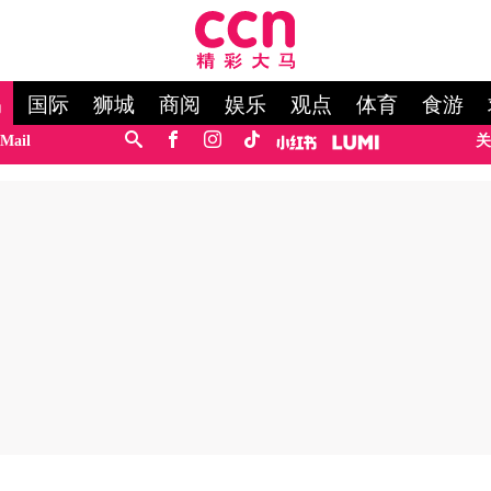
马
国际
狮城
商阅
娱乐
观点
体育
食游
Mail
关