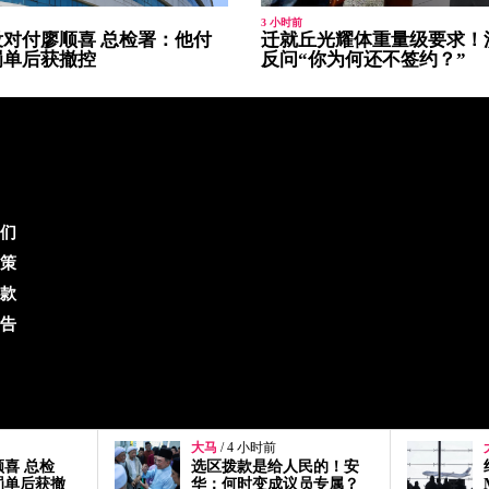
3 小时前
对付廖顺喜 总检署：他付
迁就丘光耀体重量级要求！
罚单后获撤控
反问“你为何还不签约？”
们
策
款
告
大马
/ 8 小时前
人民的！安
绝不容航空人员涉毒
议员专属？
MAG强制旗下机师接受