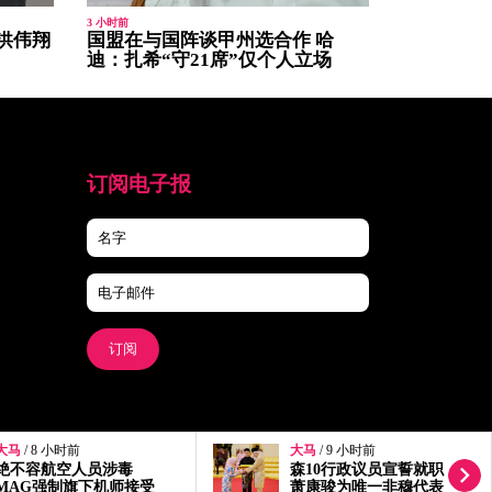
3 小时前
洪伟翔
国盟在与国阵谈甲州选合作 哈
迪：扎希“守21席”仅个人立场
订阅电子报
订阅
大马
/ 9 小时前
大马
/ 10 小时前
森10行政议员宣誓就职
依斯迈入院无法出庭 面
萧康骏为唯一非穆代表
控程序延至827