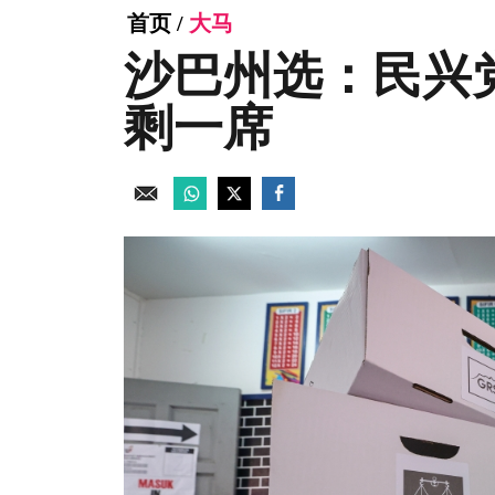
首页
/
大马
沙巴州选：民兴
剩一席