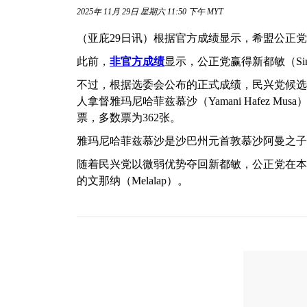
2025年 11月 29日 星期六 11:50 下午 MYT
（亚庇29日讯）根据官方成绩显示，希盟公正党
此前，
非官方成绩
显示，公正党赢得新都敏（Sin
不过，根据选委会公布的正式成绩，民兴党候选人尤斯
人拿督雅玛尼哈菲兹慕沙（Yamani Hafez Musa）获
票，多数票为362张。
雅玛尼哈菲兹慕沙是沙巴州元首敦慕沙阿曼之子
随着民兴党以微弱优势夺回新都敏，公正党在本次州选
的文那纳（Melalap）。