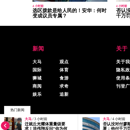
4 小时前
4 小时前
选区拨款是给人民的！安华：何时
否认没
变成议员专属？
千万
新闻
关于
大马
观点
关于我
国际
体育
隐私政
狮城
食游
使用条
商阅
求奇
刊登广
娱乐
追新
热门新闻
大马
/ 4 小时前
大马
/ 4 小时前
© 2026, 精彩大马, 版权所有.
否认没对付廖顺喜 总检
选区拨款是给
署：他付千万罚单后获撤
华：何时变成