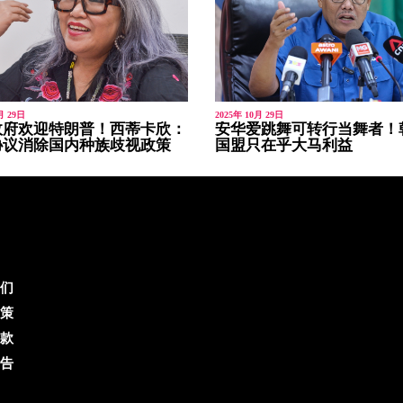
月 29日
2025年 10月 29日
政府欢迎特朗普！西蒂卡欣：
安华爱跳舞可转行当舞者！
协议消除国内种族歧视政策
国盟只在乎大马利益
们
策
款
告