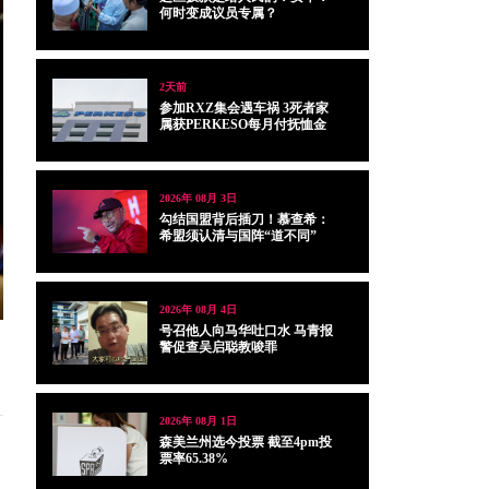
何时变成议员专属？
2天前
参加RXZ集会遇车祸 3死者家
属获PERKESO每月付抚恤金
2026年 08月 3日
勾结国盟背后插刀！慕查希：
希盟须认清与国阵“道不同”
2026年 08月 4日
号召他人向马华吐口水 马青报
警促查吴启聪教唆罪
2026年 08月 1日
森美兰州选今投票 截至4pm投
票率65.38%