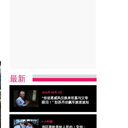
最新
2026年 08月 1日
“你追逐威风仅换来坟墓与父母
眼泪！” 彭苏丹劝飙车族迷途知
返
9 小时前
选区拨款是给人民的！安华：