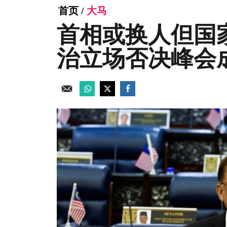
首页
/
大马
首相或换人但国
治立场否决峰会