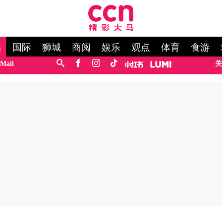
马
国际
狮城
商阅
娱乐
观点
体育
食游
Mail
关