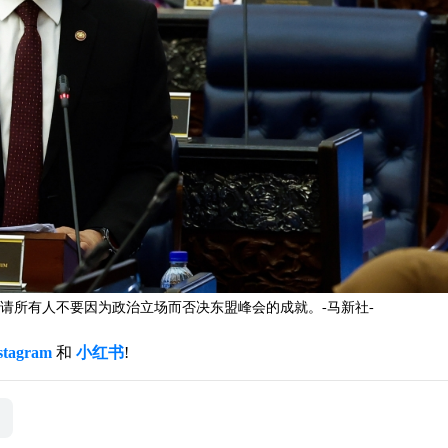
请所有人不要因为政治立场而否决东盟峰会的成就。-马新社-
stagram
和
小红书
!