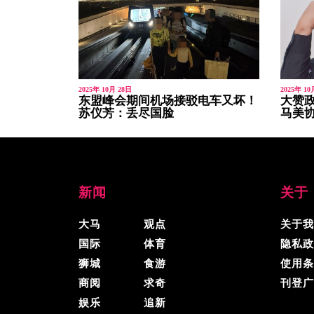
2025年 10月 28日
2025年 10
东盟峰会期间机场接驳电车又坏！
大赞
苏仪芳：丢尽国脸
马美
新闻
关于
大马
观点
关于我
国际
体育
隐私政
狮城
食游
使用条
商阅
求奇
刊登广
娱乐
追新