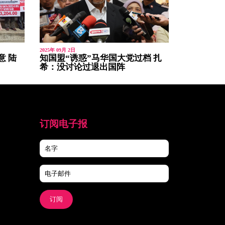
2025年 09月 2日
意 陆
知国盟“诱惑”马华国大党过档 扎
希：没讨论过退出国阵
订阅电子报
订阅