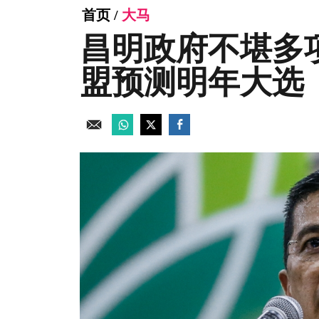
首页
/
大马
昌明政府不堪多
盟预测明年大选