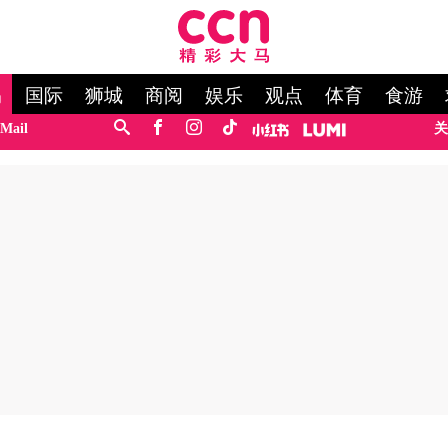
马
国际
狮城
商阅
娱乐
观点
体育
食游
Mail
关