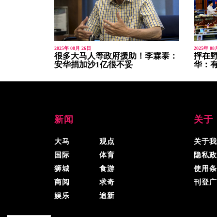
2025年 08月 26日
2025年 08
很多大马人等政府援助！李霖泰：
抨在野
安华捐加沙1亿很不妥
华：
新闻
关于
大马
观点
关于我
国际
体育
隐私政
狮城
食游
使用条
商阅
求奇
刊登广
娱乐
追新