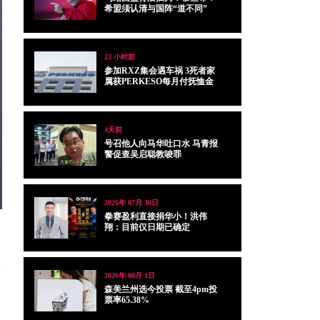
希盟须认清与国阵“道不同”
23 小时前
参加RXZ集会遇车祸 3死者家
属获PERKESO每月付抚恤金
1天前
号召他人向马华吐口水 马青报
警促查吴启聪教唆罪
2026年 07月 30日
拳赛盈利直接捐华小！洪伟
翔：目前仅日期已确定
2026年 08月 1日
森美兰州选今投票 截至4pm投
票率65.38%