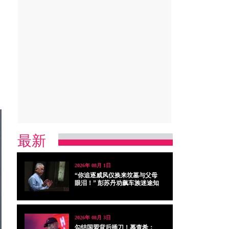
最新
2026年 08月 1日
“你追逐威风仅换来坟墓与父母
眼泪！” 彭苏丹劝飙车族迷途知
返
2026年 08月 3日
勾结国盟背后插刀！慕查希：