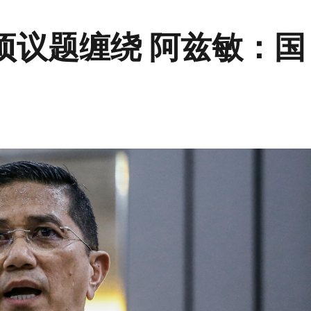
项议题缠绕 阿兹敏：国