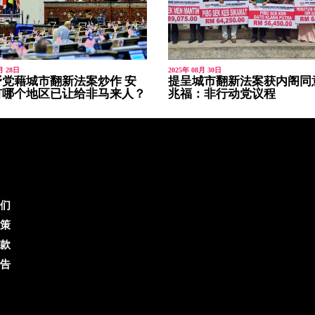
月 28日
2025年 08月 30日
党藉城市翻新法案炒作 安
提呈城市翻新法案获内阁同
有哪个地区已让给非马来人？
兆福：非行动党议程
们
策
款
告