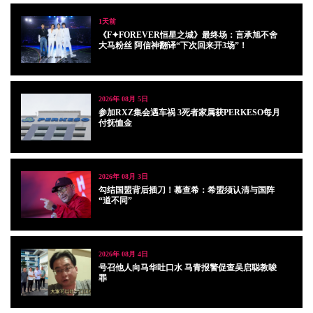
1天前
《F✦FOREVER恒星之城》最终场：言承旭不舍
大马粉丝 阿信神翻译“下次回来开3场”！
2026年 08月 5日
参加RXZ集会遇车祸 3死者家属获PERKESO每月
付抚恤金
2026年 08月 3日
勾结国盟背后插刀！慕查希：希盟须认清与国阵
“道不同”
2026年 08月 4日
号召他人向马华吐口水 马青报警促查吴启聪教唆
罪