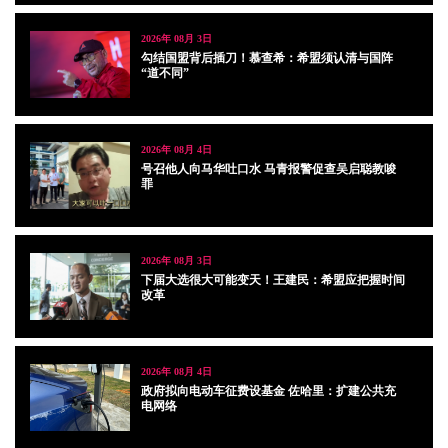
2026年 08月 3日
勾结国盟背后插刀！慕查希：希盟须认清与国阵
“道不同”
2026年 08月 4日
号召他人向马华吐口水 马青报警促查吴启聪教唆
罪
2026年 08月 3日
下届大选很大可能变天！王建民：希盟应把握时间
改革
2026年 08月 4日
政府拟向电动车征费设基金 佐哈里：扩建公共充
电网络