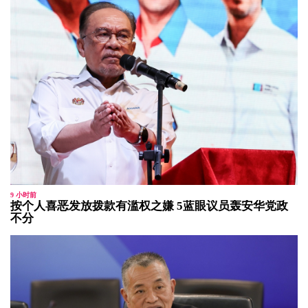
9 小时前
按个人喜恶发放拨款有滥权之嫌 5蓝眼议员轰安华党政
不分