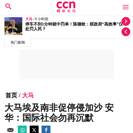
大马
/ 9 小时前
按个人喜恶发放拨款有滥权之嫌 5蓝眼议员轰安华党政
不分
热门新闻
首页
/
大马
大马埃及南非促停侵加沙 安
华：国际社会勿再沉默