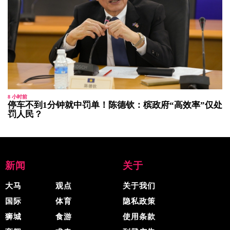
8 小时前
停车不到1分钟就中罚单！陈德钦：槟政府“高效率”仅处
罚人民？
新闻
关于
大马
观点
关于我们
国际
体育
隐私政策
狮城
食游
使用条款