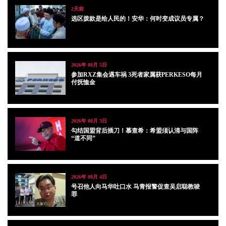
2天前
选区拨款是给人民的！安华：何时变成议员专属？
2026年 08月 5日
参加RXZ集会遇车祸 3死者家属获PERKESO每月
付抚恤金
2026年 08月 3日
勾结国盟背后插刀！慕查希：希盟须认清与国阵
“道不同”
2026年 08月 4日
号召他人向马华吐口水 马青报警促查吴启聪教唆
罪