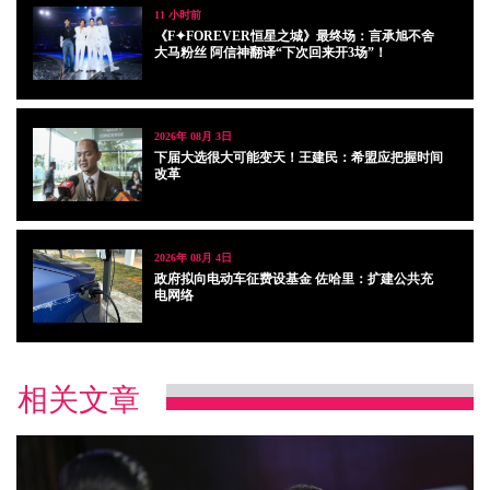
11 小时前
《F✦FOREVER恒星之城》最终场：言承旭不舍
大马粉丝 阿信神翻译“下次回来开3场”！
2026年 08月 3日
下届大选很大可能变天！王建民：希盟应把握时间
改革
2026年 08月 4日
政府拟向电动车征费设基金 佐哈里：扩建公共充
电网络
相关文章