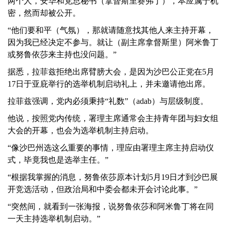
两个人，安华和党总秘书（拿督斯里赛弗丁），本应属于机
密，然而却被公开。
“他们要和平（气氛），那就请随意找其他人来主持开幕，
因为我已经决定不参与。就让（副主席拿督斯里）阿米鲁丁
或努鲁依莎来主持也没问题。”
据悉，拉菲兹拒绝出席臂膀大会，是因为沙巴公正党在5月
17日于亚庇举行的选举机制启动礼上，并未邀请他出席。
拉菲兹强调，党内必须秉持“礼数”（adab）与层级制度。
他说，按照党内传统，署理主席通常会主持青年团与妇女组
大会的开幕，也会为选举机制主持启动。
“像沙巴州选这么重要的事情，理应由署理主席主持启动仪
式，毕竟我也是选举主任。”
“根据我掌握的消息，努鲁依莎原本计划5月19日才到沙巴展
开竞选活动，但政治局和中委会都未开会讨论此事。”
“突然间，就看到一张海报，说努鲁依莎和阿米鲁丁将在同
一天主持选举机制启动。”