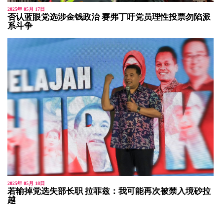
2025年 05月 17日
否认蓝眼党选涉金钱政治 赛弗丁吁党员理性投票勿陷派
系斗争
2025年 05月 18日
若输掉党选失部长职 拉菲兹：我可能再次被禁入境砂拉
越