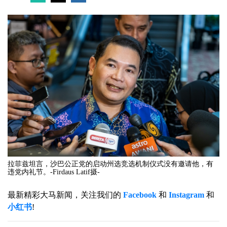
拉菲兹坦言，沙巴公正党的启动州选竞选机制仪式没有邀请他，有
违党内礼节。-Firdaus Latif摄-
最新精彩大马新闻，关注我们的
Facebook
和
Instagram
和
小红书
!