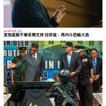
2025年 05月 12日
直指蓝眼不够巫裔支持 拉菲兹：再内斗恐输大选