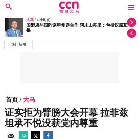
大马
/ 6 小时前
哈迪说法被打脸 阿末山苏里：土团党仍是国盟成员
热门新闻
首页
/
大马
证实拒为臂膀大会开幕 拉菲兹
坦承不悦没获党内尊重