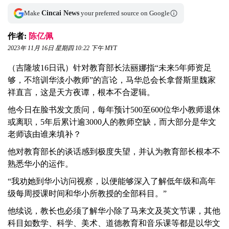
Make
Cincai News
your preferred source on Google
作者:
陈亿佩
2023年 11月 16日 星期四 10:22 下午 MYT
（吉隆坡16日讯）针对教育部长法丽娜指“未来5年师资足
够，不培训华淡小教师”的言论，马华总会长拿督斯里魏家
祥直言，这是天方夜谭，根本不合逻辑。
他今日在脸书发文质问，每年预计500至600位华小教师退休
或离职，5年后累计逾3000人的教师空缺，而大部分是华文
老师该由谁来填补？
他对教育部长的谈话感到极度失望，并认为教育部长根本不
熟悉华小的运作。
“我劝她到华小访问视察，以便能够深入了解低年级和高年
级每周授课时间和华小所教授的全部科目。”
他续说，教长也必须了解华小除了马来文及英文节课，其他
科目如数学、科学、美术、道德教育和音乐课等都是以华文