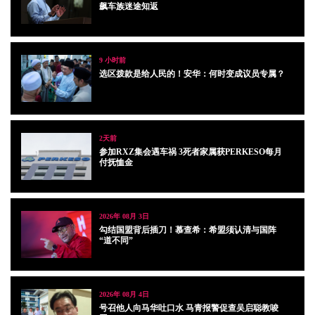
飙车族迷途知返
9 小时前
选区拨款是给人民的！安华：何时变成议员专属？
2天前
参加RXZ集会遇车祸 3死者家属获PERKESO每月
付抚恤金
2026年 08月 3日
勾结国盟背后插刀！慕查希：希盟须认清与国阵
“道不同”
2026年 08月 4日
号召他人向马华吐口水 马青报警促查吴启聪教唆