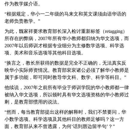
作为教学媒介语。
“根据规定，华小一二年级的马来文和英文课须由谙华语的
老师负责教学。”
为此，魏家祥要求教育部长深入检讨重新标签（retagging）
所存在的弊病，2007年所有华小教师都归纳为华文选项，而
2007年以后师训才根据专业细分为主修数学选项、科学选
项、美术和音乐选项等其他科目选项。
“换言之，教长所获得的数据是完全不正确的，无法真实反
映华小实际师资情况。教育部衮衮诸公必须了解华小教师是
属于多功能，即可同时教导华文科、数学、科学等科目。”
他续说，2007年之前所有毕业于师训学院的华小教师都一律
被纳入华文选项，所以顿时具有华文选项资格的华小教师过
剩，是教育部惯用的说法。
“然而，每当教育部提出这样的解释时，我们不禁要问，华
小数学选项、科学选项及其他科目的教师足够吗？这一方
面，教育部从来不曾透露，为何‘话到唇边留半句’？”