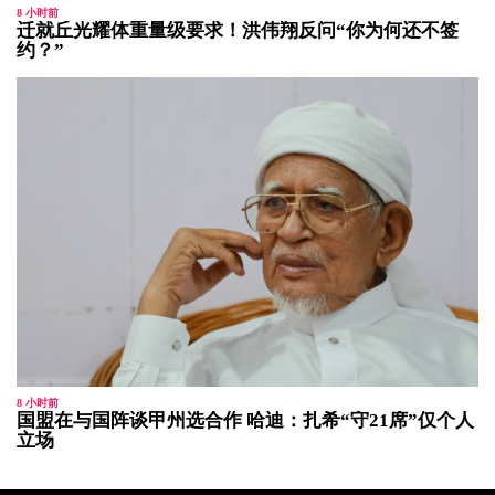
8 小时前
迁就丘光耀体重量级要求！洪伟翔反问“你为何还不签
约？”
8 小时前
国盟在与国阵谈甲州选合作 哈迪：扎希“守21席”仅个人
立场