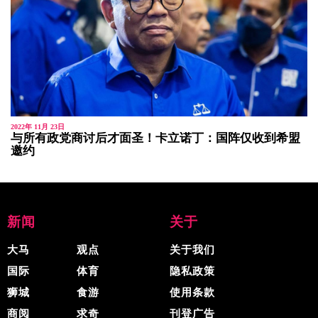
2022年 11月 23日
与所有政党商讨后才面圣！卡立诺丁：国阵仅收到希盟
邀约
新闻
关于
大马
观点
关于我们
国际
体育
隐私政策
狮城
食游
使用条款
商阅
求奇
刊登广告