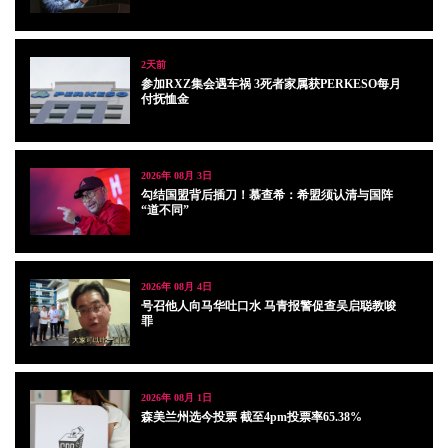
2天前
参加RXZ集会遇车祸 3死者家属获PERKESO每月
付抚恤金
2026年 08月 3日
勾结国盟背后插刀！慕查希：希盟须认清与国阵
“道不同”
2026年 08月 4日
号召他人向马华吐口水 马青报警促查吴启聪教唆
罪
2026年 08月 1日
森美兰州选今投票 截至4pm投票率65.38%