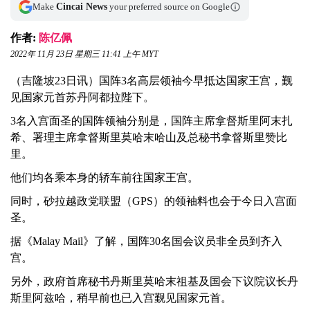
Make
Cincai News
your preferred source on Google
作者:
陈亿佩
2022年 11月 23日 星期三 11:41 上午 MYT
（吉隆坡23日讯）国阵3名高层领袖今早抵达国家王宫，觐
见国家元首苏丹阿都拉陛下。
3名入宫面圣的国阵领袖分别是，国阵主席拿督斯里阿末扎
希、署理主席拿督斯里莫哈末哈山及总秘书拿督斯里赞比
里。
他们均各乘本身的轿车前往国家王宫。
同时，砂拉越政党联盟（GPS）的领袖料也会于今日入宫面
圣。
据《Malay Mail》了解，国阵30名国会议员非全员到齐入
宫。
另外，政府首席秘书丹斯里莫哈末祖基及国会下议院议长丹
斯里阿兹哈，稍早前也已入宫觐见国家元首。