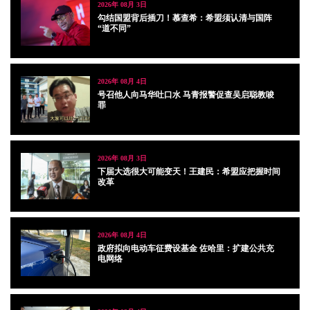
2026年 08月 3日
勾结国盟背后插刀！慕查希：希盟须认清与国阵
“道不同”
2026年 08月 4日
号召他人向马华吐口水 马青报警促查吴启聪教唆
罪
2026年 08月 3日
下届大选很大可能变天！王建民：希盟应把握时间
改革
2026年 08月 4日
政府拟向电动车征费设基金 佐哈里：扩建公共充
电网络