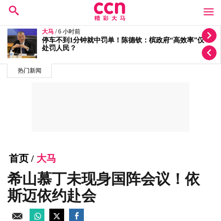
大马
/ 7 小时前
按个人喜恶发放拨款有滥权之嫌 5蓝眼议员轰安华党政
不分
热门新闻
首页
/
大马
希山慕丁未现身国阵会议！依
斯迈依约赴会