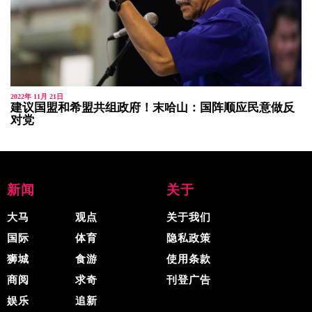
2022年 11月 21日
建议国盟和希盟共组政府！末哈山：国阵顺应民意做反
对党
新闻
关于
大马
观点
关于我们
国际
体育
隐私政策
狮城
食游
使用条款
商阅
求奇
刊登广告
娱乐
追新