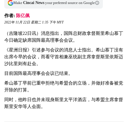
Make
Cincai News
your preferred source on Google
作者:
陈亿佩
2022年 11月 22日 星期二 1:35 下午 MYT
（吉隆坡22日讯）消息指出，国阵总财政拿督斯里希山慕丁
今日确定缺席国阵最高理事会会议。
《星洲日报》引述参与会议的消息人士指出。希山慕丁没有
出席今早的会议，而看守首相兼巫统副主席拿督斯里依斯迈
沙比里则有赴会。
目前国阵最高理事会会议已结束。
希山慕丁早前已重申拒绝与希盟合的立场，并做好准备被党
开除的打算。
同时，他昨日也并未现身斯里太平洋酒店，与希盟主席拿督
斯里安华等人会面。