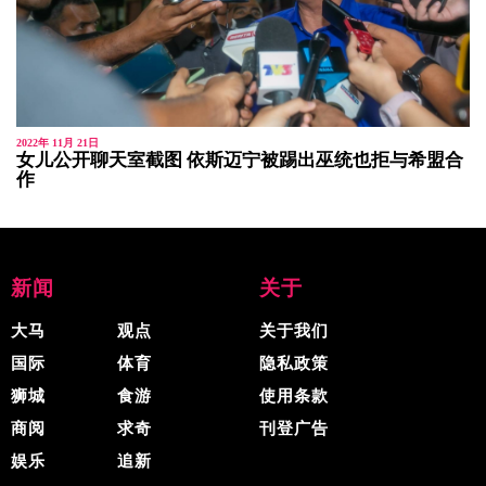
2022年 11月 21日
女儿公开聊天室截图 依斯迈宁被踢出巫统也拒与希盟合
作
新闻
关于
大马
观点
关于我们
国际
体育
隐私政策
狮城
食游
使用条款
商阅
求奇
刊登广告
娱乐
追新