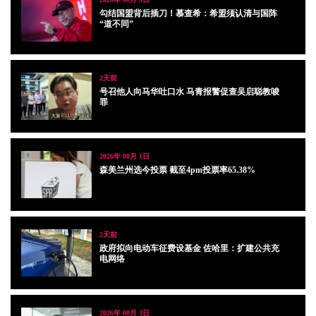
勾结国盟背后插刀！慕查希：希盟须认清与国阵
“道不同”
2天前
号召他人向马华吐口水 马青报警促查吴启聪教唆
罪
2026年 08月 1日
森美兰州选今投票 截至4pm投票率65.38%
2天前
政府拟向电动车征费设基金 佐哈里：扩建公共充
电网络
2026年 08月 3日