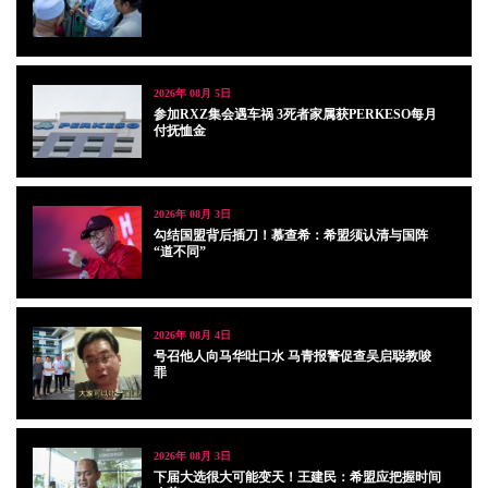
2026年 08月 5日
参加RXZ集会遇车祸 3死者家属获PERKESO每月
付抚恤金
2026年 08月 3日
勾结国盟背后插刀！慕查希：希盟须认清与国阵
“道不同”
2026年 08月 4日
号召他人向马华吐口水 马青报警促查吴启聪教唆
罪
2026年 08月 3日
下届大选很大可能变天！王建民：希盟应把握时间