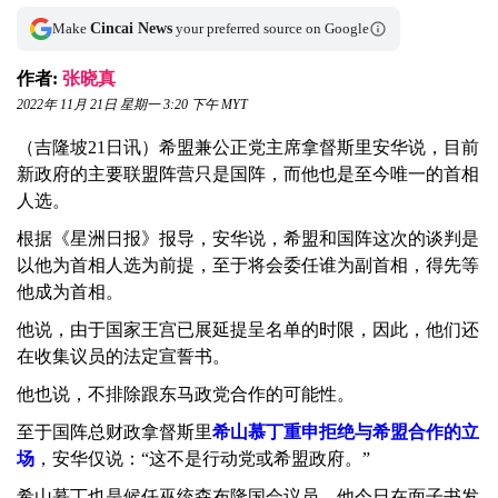
Make
Cincai News
your preferred source on Google
作者:
张晓真
2022年 11月 21日 星期一 3:20 下午 MYT
（吉隆坡21日讯）希盟兼公正党主席拿督斯里安华说，目前
新政府的主要联盟阵营只是国阵，而他也是至今唯一的首相
人选。
根据《星洲日报》报导，安华说，希盟和国阵这次的谈判是
以他为首相人选为前提，至于将会委任谁为副首相，得先等
他成为首相。
他说，由于国家王宫已展延提呈名单的时限，因此，他们还
在收集议员的法定宣誓书。
他也说，不排除跟东马政党合作的可能性。
至于国阵总财政拿督斯里
希山慕丁重申拒绝与希盟合作的立
场
，安华仅说：“这不是行动党或希盟政府。”
希山慕丁也是候任巫统森布隆国会议员，他今日在面子书发