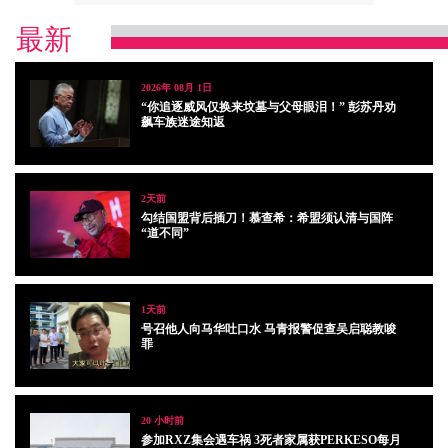
最新
2026年 08月 1日
“你追逐威风仅换来坟墓与父母眼泪！” 彭苏丹劝
飙车族迷途知返
2天前
勾结国盟背后插刀！慕查希：希盟须认清与国阵
“道不同”
1天前
号召他人向马华吐口水 马青报警促查吴启聪教唆
罪
20 小时前
参加RXZ集会遇车祸 3死者家属获PERKESO每月