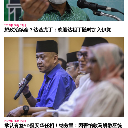
2022年 06月 27日
想政治续命？达基尤丁：欢迎达祖丁随时加入伊党
2022年 06月 27日
承认有签SD挺安华任相！纳兹里：因害怕敦马解散巫统