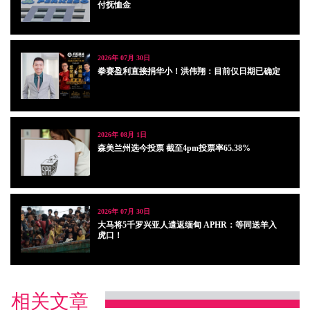
付抚恤金
2026年 07月 30日
拳赛盈利直接捐华小！洪伟翔：目前仅日期已确定
2026年 08月 1日
森美兰州选今投票 截至4pm投票率65.38%
2026年 07月 30日
大马将5千罗兴亚人遣返缅甸 APHR：等同送羊入
虎口！
相关文章