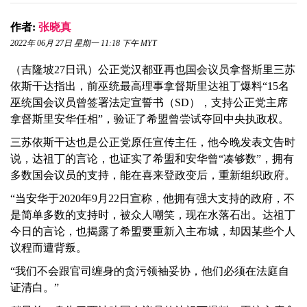
作者:
张晓真
2022年 06月 27日 星期一 11:18 下午 MYT
（吉隆坡27日讯）公正党汉都亚再也国会议员拿督斯里三苏
依斯干达指出，前巫统最高理事拿督斯里达祖丁爆料“15名
巫统国会议员曾签署法定宣誓书（SD），支持公正党主席
拿督斯里安华任相”，验证了希盟曾尝试夺回中央执政权。
三苏依斯干达也是公正党原任宣传主任，他今晚发表文告时
说，达祖丁的言论，也证实了希盟和安华曾“凑够数”，拥有
多数国会议员的支持，能在喜来登政变后，重新组织政府。
“当安华于2020年9月22日宣称，他拥有强大支持的政府，不
是简单多数的支持时，被众人嘲笑，现在水落石出。达祖丁
今日的言论，也揭露了希盟要重新入主布城，却因某些个人
议程而遭背叛。
“我们不会跟官司缠身的贪污领袖妥协，他们必须在法庭自
证清白。”