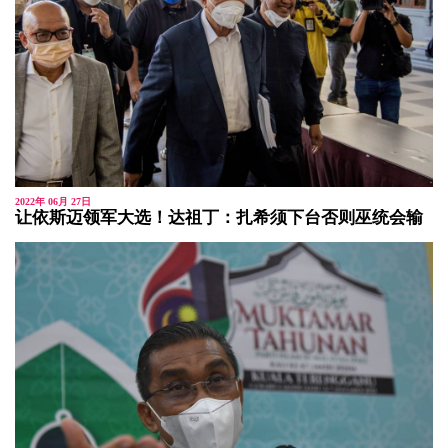
2022年 06月 27日
让依斯迈领军大选！达祖丁：扎希须下台否则巫统会输