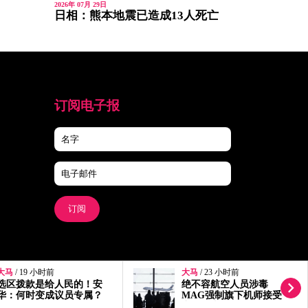
2026年 07月 29日
日相：熊本地震已造成13人死亡
订阅电子报
订阅
大马
/ 23 小时前
大马
/ 1天前
绝不容航空人员涉毒
森10行政议员宣誓就职
MAG强制旗下机师接受
萧康骏为唯一非穆代表
毒品筛查