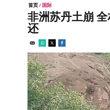
首页
/
国际
非洲苏丹土崩 
还