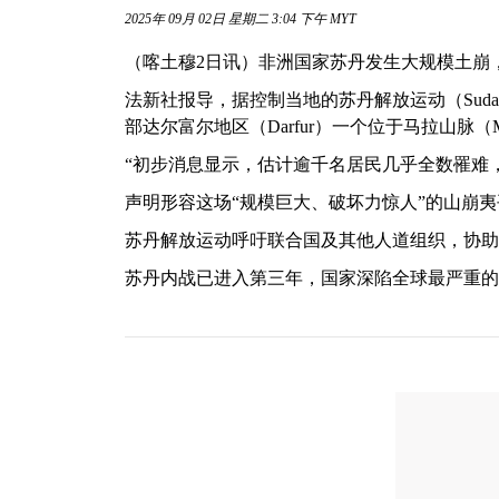
2025年 09月 02日 星期二 3:04 下午 MYT
（喀土穆2日讯）非洲国家苏丹发生大规模土崩，
法新社报导，据控制当地的苏丹解放运动（Sudan Li
部达尔富尔地区（Darfur）一个位于马拉山脉（Marr
“初步消息显示，估计逾千名居民几乎全数罹难
声明形容这场“规模巨大、破坏力惊人”的山崩夷
苏丹解放运动呼吁联合国及其他人道组织，协助
苏丹内战已进入第三年，国家深陷全球最严重的