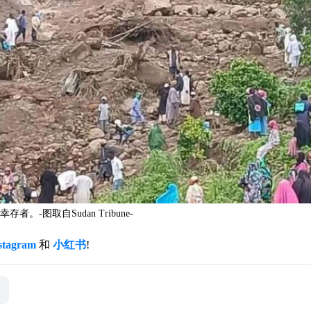
图取自Sudan Tribune-
stagram
和
小红书
!