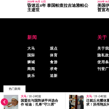
2026年 06月 12日
2026年 06
昏迷近4年 泰国帕查拉吉迪雅帕公
美国伊
主逝世
普宣
新闻
关于
大马
观点
关于我
国际
体育
隐私政
狮城
食游
使用条
商阅
求奇
刊登广
娱乐
追新
热门新闻
大马
/ 19 小时前
大马
/ 19 小时前
© 2026, 精彩大马, 版权所有.
迁就丘光耀体重量级要
否认没对付廖顺
求！洪伟翔反问“你为何
署：他付千万
还不签约？”
控