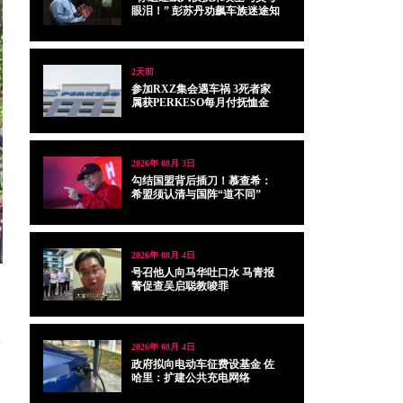
眼泪！” 彭苏丹劝飙车族迷途知
返
2天前
参加RXZ集会遇车祸 3死者家
属获PERKESO每月付抚恤金
2026年 08月 3日
勾结国盟背后插刀！慕查希：
希盟须认清与国阵“道不同”
2026年 08月 4日
号召他人向马华吐口水 马青报
警促查吴启聪教唆罪
2026年 08月 4日
政府拟向电动车征费设基金 佐
哈里：扩建公共充电网络