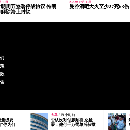
月 15日
2026年 07月 13日
朗周五签署停战协议 特朗
曼谷酒吧大火至少27死63伤
布解除海上封锁
们
策
款
告
大马
/ 19 小时前
喜 总检
选区拨款是给人民的！安
罚单后获撤
华：何时变成议员专属？