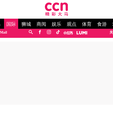
马
国际
狮城
商阅
娱乐
观点
体育
食游
Mail
关