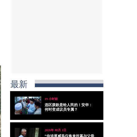
最新
19 小时前
选区拨款是给人民的！安华：
何时变成议员专属？
2026年 08月 1日
“你追逐威风仅换来坟墓与父母