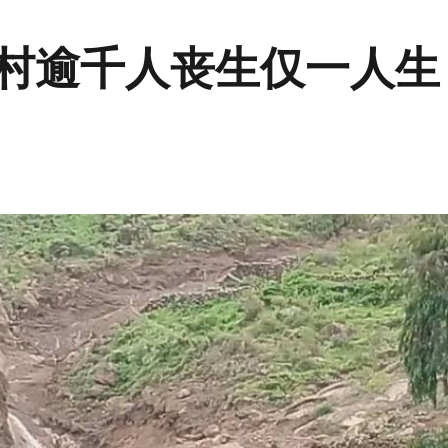
全村逾千人丧生仅一人生