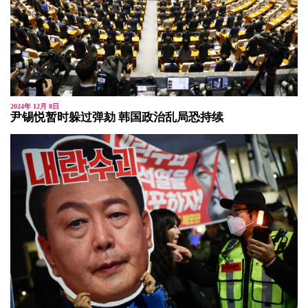
2024年 12月 8日
尹锡悦暂时躲过弹劾 韩国政治乱局恐持续