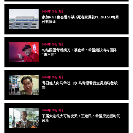
2026年 08月 5日
参加RXZ集会遇车祸 3死者家属获PERKESO每月
付抚恤金
2026年 08月 3日
勾结国盟背后插刀！慕查希：希盟须认清与国阵
“道不同”
2026年 08月 4日
号召他人向马华吐口水 马青报警促查吴启聪教唆
罪
2026年 08月 3日
下届大选很大可能变天！王建民：希盟应把握时间
改革