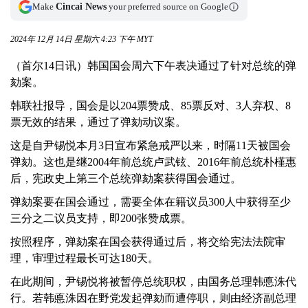
Make
Cincai News
your preferred source on Google
2024年 12月 14日 星期六 4:23 下午 MYT
（首尔14日讯）韩国国会周六下午表决通过了针对总统的弹
劾案。
韩联社报导，国会是以204票赞成、85票反对、3人弃权、8
票无效的结果，通过了弹劾动议案。
这是自尹锡悦本月3日宣布紧急戒严以来，时隔11天被国会
弹劾。这也是继2004年前总统卢武铉、2016年前总统朴槿惠
后，宪政史上第三个总统弹劾案获得国会通过。
弹劾案要在国会通过，需要全体在籍议员300人中获得至少
三分之二议员支持，即200张赞成票。
按照程序，弹劾案在国会获得通过后，将交给宪法法院审
理，审理过程最长可达180天。
在此期间，尹锡悦将被暂停总统职权，由国务总理韩悳洙代
行。若韩悳洙因在野党发起弹劾而遭停职，则由经济副总理