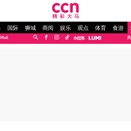
马
国际
狮城
商阅
娱乐
观点
体育
食游
Mail
关