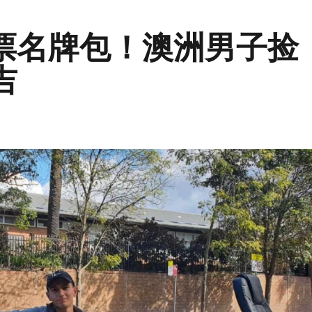
票名牌包！澳洲男子捡
吉