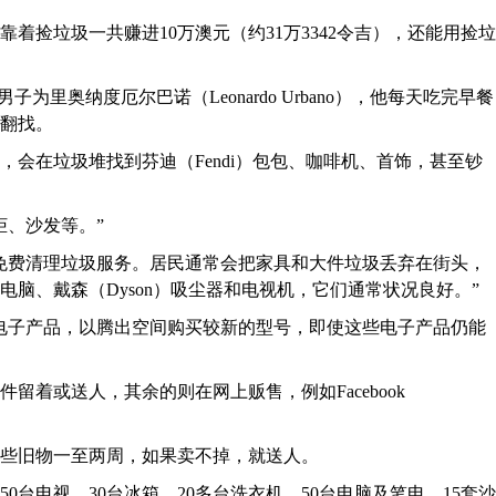
着捡垃圾一共赚进10万澳元（约31万3342令吉），还能用捡垃
为里奥纳度厄尔巴诺（Leonardo Urbano），他每天吃完早餐
翻找。
，会在垃圾堆找到芬迪（Fendi）包包、咖啡机、首饰，甚至钞
柜、沙发等。”
免费清理垃圾服务。居民通常会把家具和大件垃圾丢弃在街头，
脑、戴森（Dyson）吸尘器和电视机，它们通常状况良好。”
电子产品，以腾出空间购买较新的型号，即使这些电子产品仍能
留着或送人，其余的则在网上贩售，例如Facebook
些旧物一至两周，如果卖不掉，就送人。
台电视、30台冰箱、20多台洗衣机、50台电脑及笔电、15套沙