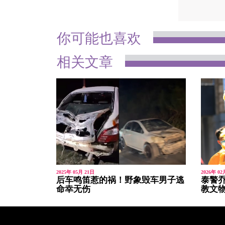
你可能也喜欢
相关文章
2025年 05月 21日
2026年 02
后车鸣笛惹的祸！野象毁车男子逃
泰警乔
命幸无伤
教文