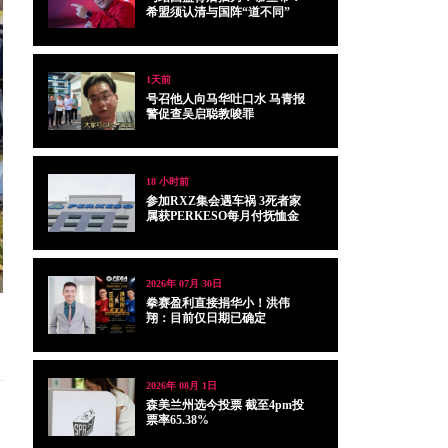
希盟须认清与国阵“道不同”
1天前
号召他人向马华吐口水 马青报
警促查吴启聪教唆罪
18 小时前
参加RXZ集会遇车祸 3死者家
属获PERKESO每月付抚恤金
2026年 07月 30日
拳赛盈利直接捐华小！洪伟
翔：目前仅日期已确定
2026年 08月 1日
森美兰州选今投票 截至4pm投
票率65.38%