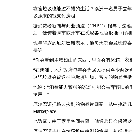
靠捡垃圾也能过不错的生活？澳洲一名男子去年靠
圾赚来的钱支付房租。
据消费者新闻与商业频道（CNBC）报导，这名男子
后，便骑着脚车或开车在悉尼各地垃圾堆中仔细
现年30岁的厄尔巴诺表示，他每天都会发现惊喜
票等。
“你会看到堆积如山的东西，里面会有冰箱、衣
“在澳洲，地方政府每年会为居民提供至少两次
这些垃圾会被送往垃圾填埋场。常见的物品包括电
他说：“消费能力较强的家庭可能会丢弃较旧的
使用。”
厄尔巴诺把路边捡到的物品带回家，从中挑选几件
Marketplace。
他透露，由于家里空间有限，他通常只会保留这
厄尔巴诺去年在垃圾堆中捡到的物品，包括超过50