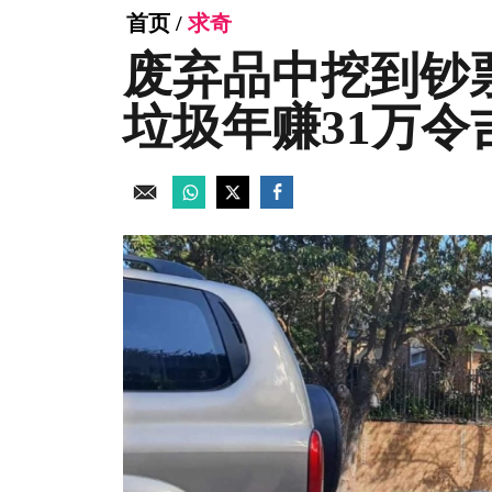
首页
/
求奇
废弃品中挖到钞
垃圾年赚31万令