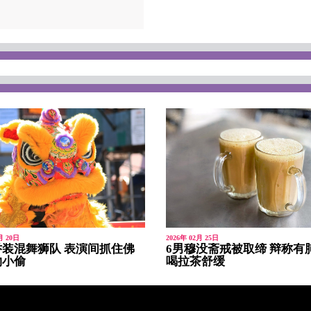
月 20日
2026年 02月 25日
装混舞狮队 表演间抓住佛
6男穆没斋戒被取缔 辩称有
物小偷
喝拉茶舒缓