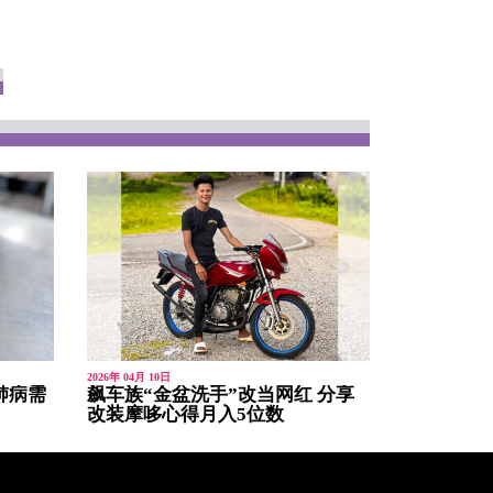
2026年 04月 10日
肺病需
飙车族“金盆洗手”改当网红 分享
改装摩哆心得月入5位数