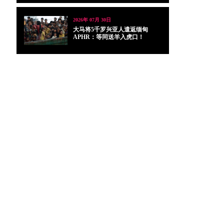
2026年 07月 30日
大马将5千罗兴亚人遣返缅甸
APHR：等同送羊入虎口！