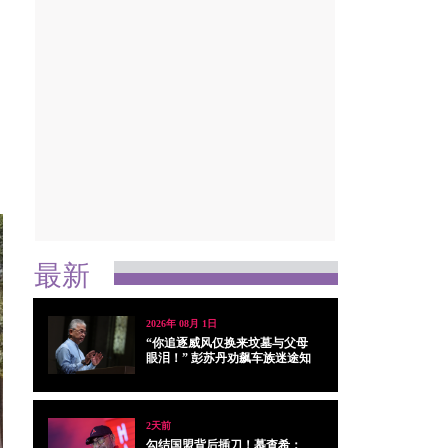
最新
2026年 08月 1日
“你追逐威风仅换来坟墓与父母
眼泪！” 彭苏丹劝飙车族迷途知
返
2天前
勾结国盟背后插刀！慕查希：