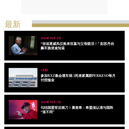
最新
2026年 08月 1日
“你追逐威风仅换来坟墓与父母眼泪！” 彭苏丹劝
飙车族迷途知返
1天前
参加RXZ集会遇车祸 3死者家属获PERKESO每月
付抚恤金
2026年 08月 3日
勾结国盟背后插刀！慕查希：希盟须认清与国阵
“道不同”