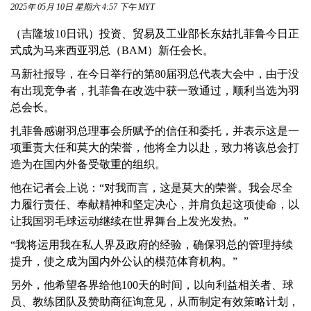
2025年 05月 10日 星期六 4:57 下午 MYT
（吉隆坡10日讯）投资、贸易及工业部长东姑扎菲鲁今日正
式成为马来西亚羽总（BAM）新任会长。
马新社报导，在今日举行的第80届羽总代表大会中，由于没
有出现竞争者，扎菲鲁在改选中获一致通过，顺利当选为羽
总会长。
扎菲鲁感谢羽总理事会所赋予的信任和委托，并表示这是一
项重责大任和莫大的荣誉，他将全力以赴，致力将该总会打
造为在国内外备受敬重的组织。
他在记者会上说：“对我而言，这是莫大的荣誉。我会尽全
力履行责任、奉献精神和坚定决心，并肩负起这项使命，以
让我国羽毛球运动继续在世界舞台上发光发热。”
“我将运用我在私人界及政府的经验，确保羽总的管理持续
提升，使之成为国内外公认的模范体育机构。”
另外，他希望各界给他100天的时间，以向利益相关者、球
员、教练团队及赞助商征询意见，从而制定有效策略计划，