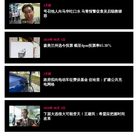
2天前
号召他人向马华吐口水 马青报警促查吴启聪教唆
罪
2026年 08月 1日
森美兰州选今投票 截至4pm投票率65.38%
2天前
政府拟向电动车征费设基金 佐哈里：扩建公共充
电网络
2026年 08月 3日
下届大选很大可能变天！王建民：希盟应把握时间
改革